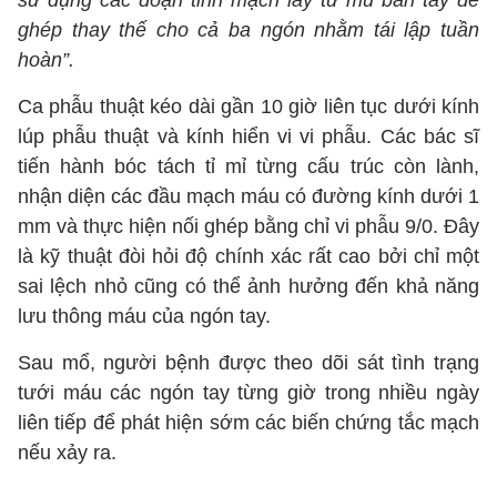
sử dụng các đoạn tĩnh mạch lấy từ mu bàn tay để
ghép thay thế cho cả ba ngón nhằm tái lập tuần
hoàn”.
Ca phẫu thuật kéo dài gần 10 giờ liên tục dưới kính
lúp phẫu thuật và kính hiển vi vi phẫu. Các bác sĩ
tiến hành bóc tách tỉ mỉ từng cấu trúc còn lành,
nhận diện các đầu mạch máu có đường kính dưới 1
mm và thực hiện nối ghép bằng chỉ vi phẫu 9/0. Đây
là kỹ thuật đòi hỏi độ chính xác rất cao bởi chỉ một
sai lệch nhỏ cũng có thể ảnh hưởng đến khả năng
lưu thông máu của ngón tay.
Sau mổ, người bệnh được theo dõi sát tình trạng
tưới máu các ngón tay từng giờ trong nhiều ngày
liên tiếp để phát hiện sớm các biến chứng tắc mạch
nếu xảy ra.