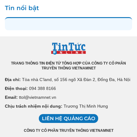
Tin nổi bật
TRANG THÔNG TIN ĐIỆN TỬ TỔNG HỢP CỦA CÔNG TY CỔ PHẦN
TRUYỀN THÔNG VIETNAMNET
Địa chỉ:
Tòa nhà C’land, số 156 ngõ Xã Đàn 2, Đống Đa, Hà Nội
Điện thoại:
094 388 8166
Email:
ttol@vietnamnet.vn
Chịu trách nhiệm nội dung:
Trương Thị Minh Hưng
LIÊN HỆ QUẢNG CÁO
CÔNG TY CỔ PHẦN TRUYỀN THÔNG VIETNAMNET