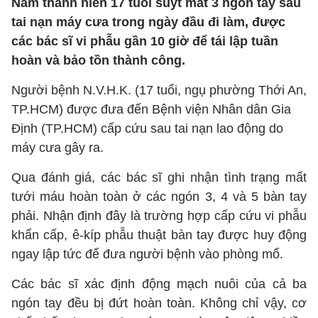
Nam thanh niên 17 tuổi suýt mất 3 ngón tay sau
tai nạn máy cưa trong ngày đầu đi làm, được
các bác sĩ vi phẫu gần 10 giờ để tái lập tuần
hoàn và bảo tồn thành công.
Người bệnh N.V.H.K. (17 tuổi, ngụ phường Thới An,
TP.HCM) được đưa đến Bệnh viện Nhân dân Gia
Định (TP.HCM) cấp cứu sau tai nạn lao động do
máy cưa gây ra.
Qua đánh giá, các bác sĩ ghi nhận tình trạng mất
tưới máu hoàn toàn ở các ngón 3, 4 và 5 bàn tay
phải. Nhận định đây là trường hợp cấp cứu vi phẫu
khẩn cấp, ê-kíp phẫu thuật bàn tay được huy động
ngay lập tức để đưa người bệnh vào phòng mổ.
Các bác sĩ xác định động mạch nuôi của cả ba
ngón tay đều bị đứt hoàn toàn. Không chỉ vậy, cơ