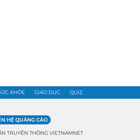
SỨC KHỎE
GIÁO DỤC
QUIZ
ÊN HỆ QUẢNG CÁO
ẦN TRUYỀN THÔNG VIETNAMNET