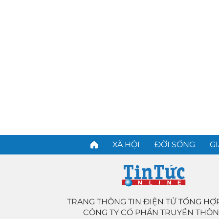
XÃ HỘI
ĐỜI SỐNG
GI
TRANG THÔNG TIN ĐIỆN TỬ TỔNG HỢ
CÔNG TY CỔ PHẦN TRUYỀN THÔ