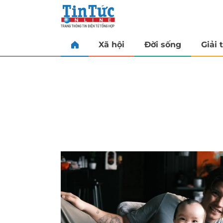
Xã hội
Đời sống
Giải t