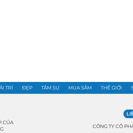
ẢI TRÍ
ĐẸP
TÂM SỰ
MUA SẮM
THẾ GIỚI
LI
P CỦA
CÔNG TY CỔ PH
NG