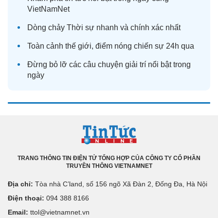
VietNamNet
Dòng chảy
Thời sự
nhanh và chính xác nhất
Toàn cảnh
thế giới
, điểm nóng chiến sự 24h qua
Đừng bỏ lỡ các câu chuyện
giải trí
nổi bật trong
ngày
TRANG THÔNG TIN ĐIỆN TỬ TỔNG HỢP CỦA CÔNG TY CỔ PHẦN
TRUYỀN THÔNG VIETNAMNET
Địa chỉ:
Tòa nhà C’land, số 156 ngõ Xã Đàn 2, Đống Đa, Hà Nội
Điện thoại:
094 388 8166
Email:
ttol@vietnamnet.vn