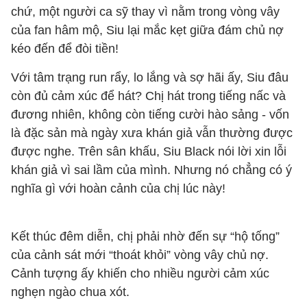
chứ, một người ca sỹ thay vì nằm trong vòng vây
của fan hâm mộ, Siu lại mắc kẹt giữa đám chủ nợ
kéo đến để đòi tiền!
Với tâm trạng run rẩy, lo lắng và sợ hãi ấy, Siu đâu
còn đủ cảm xúc để hát? Chị hát trong tiếng nấc và
đương nhiên, không còn tiếng cười hào sảng - vốn
là đặc sản mà ngày xưa khán giả vẫn thường được
được nghe. Trên sân khấu, Siu Black nói lời xin lỗi
khán giả vì sai lầm của mình. Nhưng nó chẳng có ý
nghĩa gì với hoàn cảnh của chị lúc này!
Kết thúc đêm diễn, chị phải nhờ đến sự “hộ tống”
của cảnh sát mới “thoát khỏi” vòng vây chủ nợ.
Cảnh tượng ấy khiến cho nhiều người cảm xúc
nghẹn ngào chua xót.