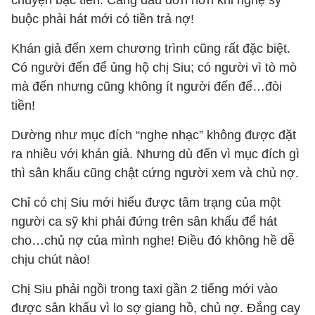
chuyện bạc tiền. Càng đau đớn hơn khi nghệ sỹ
buộc phải hát mới có tiền trả nợ!
Khán giả đến xem chương trình cũng rất đặc biệt.
Có người đến để ủng hộ chị Siu; có người vì tò mò
mà đến nhưng cũng không ít người đến để…đòi
tiền!
Dường như mục đích “nghe nhạc” không được đặt
ra nhiều với khán giả. Nhưng dù đến vì mục đích gì
thì sân khấu cũng chật cứng người xem và chủ nợ.
Chỉ có chị Siu mới hiểu được tâm trạng của một
người ca sỹ khi phải đứng trên sân khấu để hát
cho…chủ nợ của mình nghe! Điều đó không hề dễ
chịu chút nào!
Chị Siu phải ngồi trong taxi gần 2 tiếng mới vào
được sân khấu vì lo sợ giang hồ, chủ nợ. Đắng cay