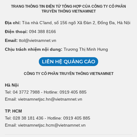
TRANG THÔNG TIN ĐIỆN TỬ TỔNG HỢP CỦA CÔNG TY CỔ PHẦN
TRUYỀN THÔNG VIETNAMNET
Địa chỉ:
Tòa nhà C’land, số 156 ngõ Xã Đàn 2, Đống Đa, Hà Nội
Điện thoại:
094 388 8166
Email:
ttol@vietnamnet.vn
Chịu trách nhiệm nội dung:
Trương Thị Minh Hưng
LIÊN HỆ QUẢNG CÁO
CÔNG TY CỔ PHẦN TRUYỀN THÔNG VIETNAMNET
Hà Nội
Tel: 04 3772 7988 - Hotline: 0919 405 885
Email: vietnamnetjsc.hn@vietnamnet.vn
TP. HCM
Tel: 028 38 181 436 - Hotline: 0919 405 885
Email: vietnamnetjsc.hcm@vietnamnet.vn