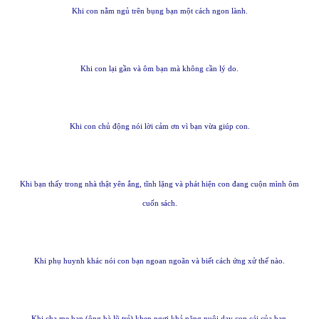
Khi con nằm ngủ trên bụng bạn một cách ngon lành.
Khi con lại gần và ôm bạn mà không cần lý do.
Khi con chủ động nói lời cảm ơn vì bạn vừa giúp con.
Khi bạn thấy trong nhà thật yên ắng, tĩnh lặng và phát hiện con đang cuộn mình ôm
cuốn sách.
Khi phụ huynh khác nói con bạn ngoan ngoãn và biết cách ứng xử thế nào.
Khi cha mẹ bạn (ông bà lũ trẻ) khen ngợi khả năng nuôi dạy con cái của bạn.