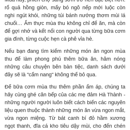
rổ quả hồng giòn, mấy bó ngô nếp mới luộc còn
nghi ngút khói, những túi bánh nướng thơm mùi lá
chuối… Ẩm thực mùa thu không chỉ để ăn, mà còn
để gợi nhớ và kết nối con người qua từng bữa cơm
gia đình, từng cuộc hẹn cà phê vỉa hè.
Nếu bạn đang tìm kiếm những món ăn ngon mùa
thu để làm phong phú thêm bữa ăn, hâm nóng
những câu chuyện bên bàn tiệc, danh sách dưới
đây sẽ là "cẩm nang" không thể bỏ qua.
Để bữa cơm mùa thu thêm phần ấm áp, chúng ta
hãy cùng ghé căn bếp của các mẹ đảm Hà Thành -
những người người luôn biết cách biến các nguyên
liệu quen thuộc thành những món ăn vừa ngon mắt,
vừa ngon miệng. Từ bát canh bí đỏ hầm xương
ngọt thanh, đĩa cá kho tiêu dậy mùi, cho đến chén