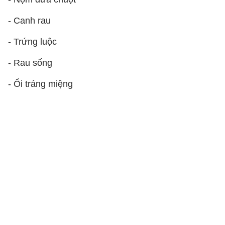
- Canh rau
- Trứng luộc
- Rau sống
- Ổi tráng miệng