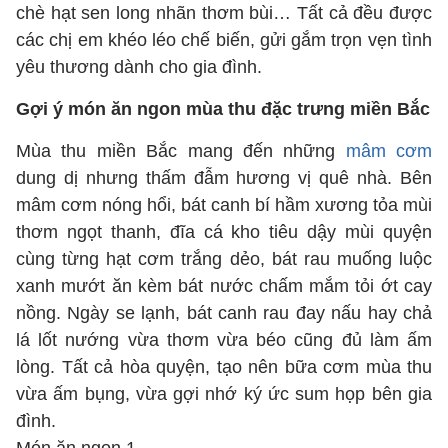
chè hạt sen long nhãn thơm bùi… Tất cả đều được
các chị em khéo léo chế biến, gửi gắm trọn vẹn tình
yêu thương dành cho gia đình.
Gợi ý món ăn ngon mùa thu đặc trưng miền Bắc
Mùa thu miền Bắc mang đến những
mâm cơm
dung dị nhưng thấm đẫm hương vị quê nhà. Bên
mâm cơm nóng hổi, bát canh bí hầm xương tỏa mùi
thơm ngọt thanh, đĩa cá kho tiêu dậy mùi quyện
cùng từng hạt cơm trắng dẻo, bát rau muống luộc
xanh mướt ăn kèm bát nước chấm mắm tỏi ớt cay
nồng. Ngày se lạnh, bát canh rau đay nấu hay chả
lá lốt nướng vừa thơm vừa béo cũng đủ làm ấm
lòng. Tất cả hòa quyện, tạo nên bữa cơm mùa thu
vừa ấm bụng, vừa gợi nhớ ký ức sum họp bên gia
đình.