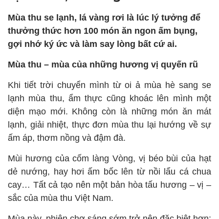
Mùa thu se lạnh, lá vàng rơi là lúc lý tưởng để
thưởng thức hơn 100 món ăn ngon ấm bụng,
gợi nhớ ký ức và làm say lòng bất cứ ai.
Mùa thu – mùa của những hương vị quyến rũ
Khi tiết trời chuyển mình từ oi ả mùa hè sang se
lạnh mùa thu, ẩm thực cũng khoác lên mình một
diện mạo mới. Không còn là những món ăn mát
lạnh, giải nhiệt, thực đơn mùa thu lại hướng về sự
ấm áp, thơm nồng và đậm đà.
Mùi hương của cốm làng Vòng, vị béo bùi của hạt
dẻ nướng, hay hơi ấm bốc lên từ nồi lẩu cá chua
cay… Tất cả tạo nên một bản hòa tấu hương – vị –
sắc của mùa thu Việt Nam.
Mùa này, phiên chợ sáng sớm trở nên đặc biệt hơn: