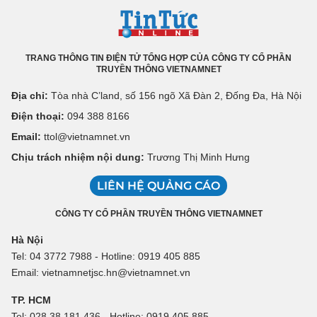
TRANG THÔNG TIN ĐIỆN TỬ TỔNG HỢP CỦA CÔNG TY CỔ PHẦN
TRUYỀN THÔNG VIETNAMNET
Địa chỉ:
Tòa nhà C’land, số 156 ngõ Xã Đàn 2, Đống Đa, Hà Nội
Điện thoại:
094 388 8166
Email:
ttol@vietnamnet.vn
Chịu trách nhiệm nội dung:
Trương Thị Minh Hưng
LIÊN HỆ QUẢNG CÁO
CÔNG TY CỔ PHẦN TRUYỀN THÔNG VIETNAMNET
Hà Nội
Tel: 04 3772 7988 - Hotline: 0919 405 885
Email: vietnamnetjsc.hn@vietnamnet.vn
TP. HCM
Tel: 028 38 181 436 - Hotline: 0919 405 885