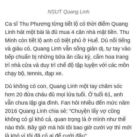
NSƯT Quang Linh
Ca sĩ Thu Phương từng tiết lộ có thời điểm Quang
Linh hát một bài là đủ mua 4 căn nhà mặt tiền. Thu
Minh còn tiết lộ anh có biệt phủ ở Huế. Dù nổi tiếng
và giàu có, Quang Linh vẫn sống giản dị, tự tay vào
bếp chuẩn bị những bữa ăn cầu kỳ, cắm hoa trang
trí nhà cửa và duy trì chế độ tập luyện với các môn
chạy bộ, tennis, đạp xe.
Dù không có con, Quang Linh một tay chăm sóc
hơn 20 đứa cháu đủ mọi lứa tuổi. Ở tuổi 61, anh
vẫn chưa lập gia đình. Fan hỏi nhiều đến mức năm
2016 Quang Linh chia sẻ: "Chuyện lấy vợ cũng
không có gì khó cả, quan trọng là ở mình như thế
nào thôi. Bây giờ mà hỏi tôi bao giờ cưới vợ thì mới
là khó vì tôi đã có ai để cưới đâu".