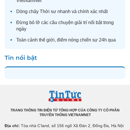
VietNamNet
Dòng chảy
Thời sự
nhanh và chính xác nhất
Đừng bỏ lỡ các câu chuyện
giải trí
nổi bật trong
ngày
Toàn cảnh
thế giới
, điểm nóng chiến sự 24h qua
Tin nổi bật
TRANG THÔNG TIN ĐIỆN TỬ TỔNG HỢP CỦA CÔNG TY CỔ PHẦN
TRUYỀN THÔNG VIETNAMNET
Địa chỉ:
Tòa nhà C’land, số 156 ngõ Xã Đàn 2, Đống Đa, Hà Nội