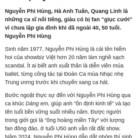
Nguyễn Phi Hùng, Hà Anh Tuấn, Quang Linh là
những ca sĩ nổi tiếng, giàu có bị fan "giục cưới"
vì chưa lập gia đình khi đã ngoài 40, 50 tuổi.
Nguyễn Phi Hùng
Sinh năm 1977, Nguyễn Phi Hùng là cái tên hiếm
hoi của showbiz Việt hơn 20 năm làm nghề sạch
scandal. Ít ai biết anh xuất thân là diễn viên múa
ballet, từng công tác tại Đoàn Ca múa Nhạc nhẹ
Trung ương trước khi chuyển sang ca hát.
Bước ngoặt thực sự đến với Nguyễn Phi Hùng qua
ca khúc
Dáng em,
giúp anh "ổn định kinh tế" và tạo
tên tuổi bền vững suốt nhiều năm. Được người
trong giới gọi là "ông hoàng miền Tây" với lượng
fan đông đảo, ở tuổi U50 anh vẫn rất đắt show.
Năm 2024, Nguyễn Phi Hùng dẫn dắt nhóm thí sinh