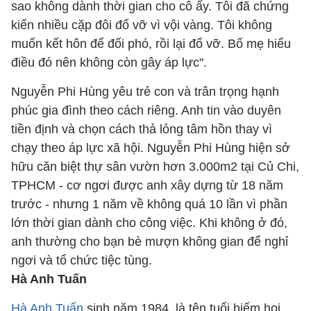
sao không dành thời gian cho cô ấy. Tôi đã chứng
kiến nhiều cặp đôi đổ vỡ vì vội vàng. Tôi không
muốn kết hôn để đối phó, rồi lại đổ vỡ. Bố mẹ hiểu
điều đó nên không còn gây áp lực".
Nguyễn Phi Hùng yêu trẻ con và trân trọng hạnh
phúc gia đình theo cách riêng. Anh tin vào duyên
tiền định và chọn cách thả lỏng tâm hồn thay vì
chạy theo áp lực xã hội. Nguyễn Phi Hùng hiện sở
hữu căn biệt thự sân vườn hơn 3.000m2 tại Củ Chi,
TPHCM - cơ ngơi được anh xây dựng từ 18 năm
trước - nhưng 1 năm về không quá 10 lần vì phần
lớn thời gian dành cho công việc. Khi không ở đó,
anh thường cho bạn bè mượn không gian để nghỉ
ngơi và tổ chức tiệc tùng.
Hà Anh Tuấn
Hà Anh Tuấn
sinh năm 1984, là tên tuổi hiếm hoi