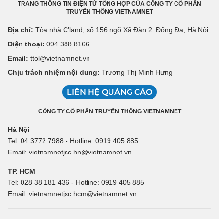
TRANG THÔNG TIN ĐIỆN TỬ TỔNG HỢP CỦA CÔNG TY CỔ PHẦN
TRUYỀN THÔNG VIETNAMNET
Địa chỉ:
Tòa nhà C’land, số 156 ngõ Xã Đàn 2, Đống Đa, Hà Nội
Điện thoại:
094 388 8166
Email:
ttol@vietnamnet.vn
Chịu trách nhiệm nội dung:
Trương Thị Minh Hưng
LIÊN HỆ QUẢNG CÁO
CÔNG TY CỔ PHẦN TRUYỀN THÔNG VIETNAMNET
Hà Nội
Tel: 04 3772 7988 - Hotline: 0919 405 885
Email: vietnamnetjsc.hn@vietnamnet.vn
TP. HCM
Tel: 028 38 181 436 - Hotline: 0919 405 885
Email: vietnamnetjsc.hcm@vietnamnet.vn