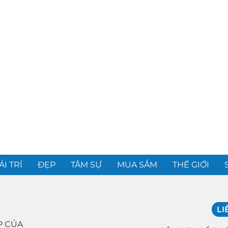
ẢI TRÍ
ĐẸP
TÂM SỰ
MUA SẮM
THẾ GIỚI
LI
P CỦA