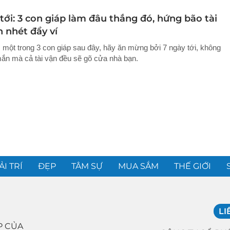
tới: 3 con giáp làm đâu thắng đó, hứng bão tài
ền nhét đầy ví
 một trong 3 con giáp sau đây, hãy ăn mừng bởi 7 ngày tới, không
ắn mà cả tài vận đều sẽ gõ cửa nhà bạn.
ẢI TRÍ
ĐẸP
TÂM SỰ
MUA SẮM
THẾ GIỚI
LI
P CỦA