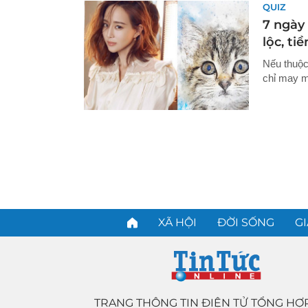
QUIZ
7 ngày 
lộc, ti
Nếu thuộc
chỉ may m
XÃ HỘI
ĐỜI SỐNG
GI
TRANG THÔNG TIN ĐIỆN TỬ TỔNG HỢ