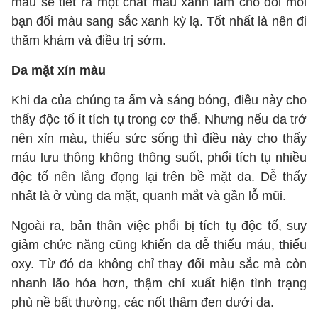
máu sẽ tiết ra một chất màu xanh làm cho đôi môi
bạn đổi màu sang sắc xanh kỳ lạ. Tốt nhất là nên đi
thăm khám và điều trị sớm.
Da mặt xỉn màu
Khi da của chúng ta ẩm và sáng bóng, điều này cho
thấy độc tố ít tích tụ trong cơ thể. Nhưng nếu da trở
nên xỉn màu, thiếu sức sống thì điều này cho thấy
máu lưu thông không thông suốt, phổi tích tụ nhiều
độc tố nên lắng đọng lại trên bề mặt da. Dễ thấy
nhất là ở vùng da mặt, quanh mắt và gần lỗ mũi.
Ngoài ra, bản thân việc phổi bị tích tụ độc tố, suy
giảm chức năng cũng khiến da dễ thiếu máu, thiếu
oxy. Từ đó da không chỉ thay đổi màu sắc mà còn
nhanh lão hóa hơn, thậm chí xuất hiện tình trạng
phù nề bất thường, các nốt thâm đen dưới da.