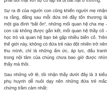
phải đối mặt với sự cô lập và bị bắt nạt ở trường.
Sự ra đi của người con cũng khiến người mẹ nhận
ra rằng, đằng sau mỗi đứa trẻ đầy tổn thương là
một gia đình "bất ổn", những mối quan hệ cha mẹ -
con cái không được gắn kết, mối quan hệ thầy cô -
học trò và quan hệ bạn bè gặp nhiều biến cố. Trên
thế giới này, không có đứa trẻ nào đột nhiên trở nên
thu mình, chỉ là những ấm ức, áp lực, đấu tranh
trong nội tâm của chúng chưa bao giờ được nhìn
thấy mà thôi.
Sau những vỡ lẽ, tôi nhận thấy dưới đây là 3 kiểu
phụ huynh dễ nuôi dạy nên những đứa trẻ mắc
chứng trầm cảm nhất: