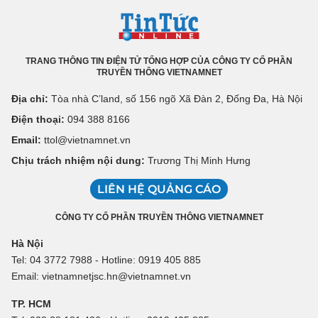
TRANG THÔNG TIN ĐIỆN TỬ TỔNG HỢP CỦA CÔNG TY CỔ PHẦN
TRUYỀN THÔNG VIETNAMNET
Địa chỉ:
Tòa nhà C’land, số 156 ngõ Xã Đàn 2, Đống Đa, Hà Nội
Điện thoại:
094 388 8166
Email:
ttol@vietnamnet.vn
Chịu trách nhiệm nội dung:
Trương Thị Minh Hưng
LIÊN HỆ QUẢNG CÁO
CÔNG TY CỔ PHẦN TRUYỀN THÔNG VIETNAMNET
Hà Nội
Tel: 04 3772 7988 - Hotline: 0919 405 885
Email: vietnamnetjsc.hn@vietnamnet.vn
TP. HCM