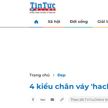
Xã hội
Đời sống
Giải t
Trang chủ
Đẹp
4 kiểu chân váy 'hac