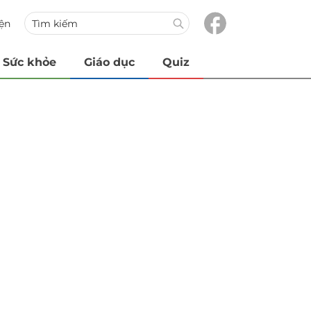
iện
Sức khỏe
Giáo dục
Quiz