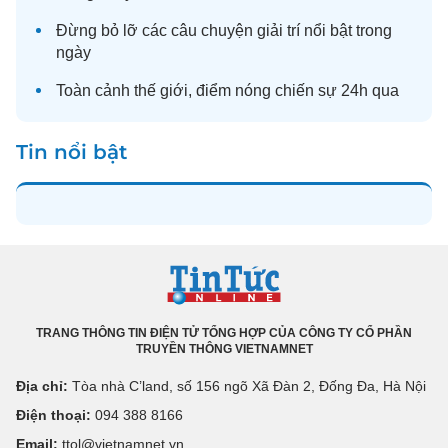
Đừng bỏ lỡ các câu chuyện
giải trí
nổi bật trong
ngày
Toàn cảnh
thế giới
, điểm nóng chiến sự 24h qua
Tin nổi bật
TRANG THÔNG TIN ĐIỆN TỬ TỔNG HỢP CỦA CÔNG TY CỔ PHẦN
TRUYỀN THÔNG VIETNAMNET
Địa chỉ:
Tòa nhà C’land, số 156 ngõ Xã Đàn 2, Đống Đa, Hà Nội
Điện thoại:
094 388 8166
Email:
ttol@vietnamnet.vn