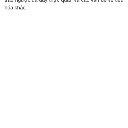
trào ngược dạ dày thực quản và các vấn đề về tiêu
hóa khác.