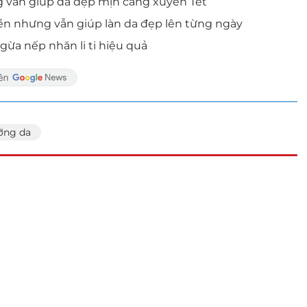
g vẫn giúp da đẹp mịn căng xuyên Tết
ền nhưng vẫn giúp làn da đẹp lên từng ngày
ừa nếp nhăn li ti hiệu quả
ỡng da