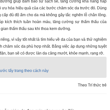
m dưỡng giúp đảm bảo sự sạch sẽ, tăng cường khả năng hấp
tối ưu hóa hiệu quả của các bước chăm sóc da trước đó. Dùng
cấp đủ độ ẩm cho da mà không gây tắc nghẽn lỗ chân lông.
p kích thích tuần hoàn máu, tăng cường sự thẩm thấu của
 gian thẩm thấu sau khi thoa kem dưỡng.
êng, vì vậy tốt nhất là tìm hiểu về da của bạn và thử nghiệm
ình chăm sóc da phù hợp nhất. Bằng việc áp dụng những tuyệt
đặn, bạn sẽ có được làn da căng mướt, khỏe mạnh, rạng rỡ.
ước tẩy trang theo cách này
Theo Trí thức trẻ