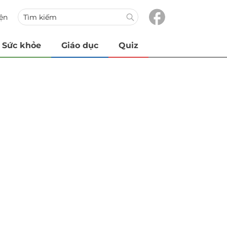
iện
Sức khỏe
Giáo dục
Quiz