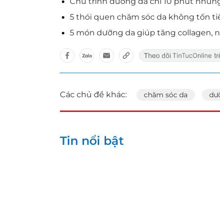
Chu trình dưỡng da chỉ 10 phút nhưn
5 thói quen chăm sóc da không tốn ti
5 món dưỡng da giúp tăng collagen, ng
Các chủ đề khác:
chăm sóc da
dư
Tin nổi bật