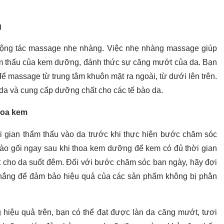
g
động tác massage nhẹ nhàng. Việc nhẹ nhàng massage giúp
ẩm thấu của kem dưỡng, đánh thức sự căng mướt của da. Bạn
ể massage từ trung tâm khuôn mặt ra ngoài, từ dưới lên trên.
a và cung cấp dưỡng chất cho các tế bào da.
thoa kem
 gian thẩm thấu vào da trước khi thực hiện bước chăm sóc
 vào gối ngay sau khi thoa kem dưỡng để kem có đủ thời gian
t cho da suốt đêm. Đối với bước chăm sóc ban ngày, hãy đợi
 nắng để đảm bảo hiệu quả của các sản phẩm không bị phân
iệu quả trên, bạn có thể đạt được làn da căng mướt, tươi