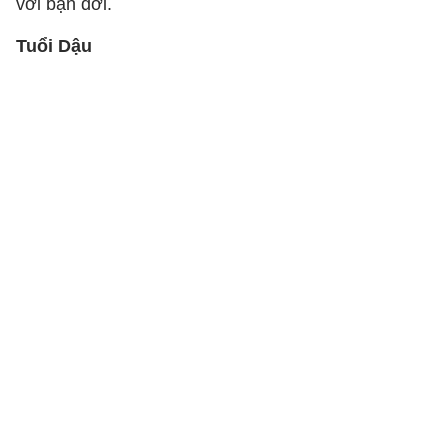
với bạn đời.
Tuổi Dậu