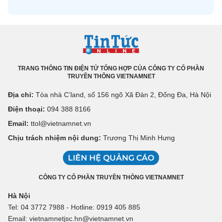
TRANG THÔNG TIN ĐIỆN TỬ TỔNG HỢP CỦA CÔNG TY CỔ PHẦN
TRUYỀN THÔNG VIETNAMNET
Địa chỉ:
Tòa nhà C’land, số 156 ngõ Xã Đàn 2, Đống Đa, Hà Nội
Điện thoại:
094 388 8166
Email:
ttol@vietnamnet.vn
Chịu trách nhiệm nội dung:
Trương Thị Minh Hưng
LIÊN HỆ QUẢNG CÁO
CÔNG TY CỔ PHẦN TRUYỀN THÔNG VIETNAMNET
Hà Nội
Tel: 04 3772 7988 - Hotline: 0919 405 885
Email: vietnamnetjsc.hn@vietnamnet.vn