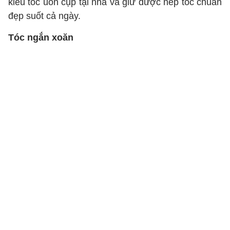
kiểu tóc uốn cụp tại nhà và giữ được nếp tóc chuẩn
đẹp suốt cả ngày.
Tóc ngắn xoăn