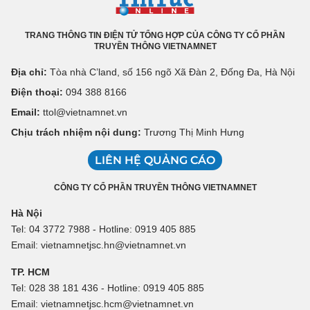
TRANG THÔNG TIN ĐIỆN TỬ TỔNG HỢP CỦA CÔNG TY CỔ PHẦN
TRUYỀN THÔNG VIETNAMNET
Địa chỉ:
Tòa nhà C’land, số 156 ngõ Xã Đàn 2, Đống Đa, Hà Nội
Điện thoại:
094 388 8166
Email:
ttol@vietnamnet.vn
Chịu trách nhiệm nội dung:
Trương Thị Minh Hưng
LIÊN HỆ QUẢNG CÁO
CÔNG TY CỔ PHẦN TRUYỀN THÔNG VIETNAMNET
Hà Nội
Tel: 04 3772 7988 - Hotline: 0919 405 885
Email: vietnamnetjsc.hn@vietnamnet.vn
TP. HCM
Tel: 028 38 181 436 - Hotline: 0919 405 885
Email: vietnamnetjsc.hcm@vietnamnet.vn