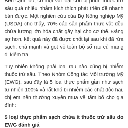
Bên cạnh đó, có một vài loại còn bị phun thuốc trừ
sâu quá nhiều nhằm kích thích phát triển để nhanh
bán được. Một nghiên cứu của Bộ Nông nghiệp Mỹ
(USDA) cho thấy, 70% các sản phẩm thực vật đều
chứa lượng lớn hóa chất gây hại cho cơ thể. Đáng
sợ hơn, kết quả này đã được chốt lại sau khi đã rửa
sạch, chà mạnh và gọt vỏ toàn bộ số rau củ mang
đi kiểm tra.
Tuy nhiên không phải loại rau nào cũng bị nhiễm
thuốc trừ sâu. Theo Nhóm Công tác Môi trường Mỹ
(EWG), sau đây là 5 loại thực phẩm gần như sạch
tự nhiên 100% và rất khó bị nhiễm các chất độc hại,
chị em nên thường xuyên mua về tẩm bổ cho gia
đình:
5 loại thực phẩm sạch chứa ít thuốc trừ sâu do
EWG đánh giá