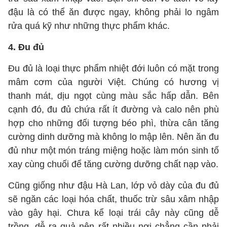
đậu là có thể ăn được ngay, không phải lo ngâm
rửa quá kỹ như những thực phẩm khác.
4. Đu đủ
Đu đủ là loại thực phẩm nhiệt đới luôn có mặt trong
mâm cơm của người Việt. Chúng có hương vị
thanh mát, dịu ngọt cùng màu sắc hấp dẫn. Bên
cạnh đó, đu đủ chứa rất ít đường và calo nên phù
hợp cho những đối tượng béo phì, thừa cân tăng
cường dinh dưỡng mà không lo mập lên. Nên ăn đu
đủ như một món tráng miệng hoặc làm món sinh tố
xay cùng chuối để tăng cường dưỡng chất nạp vào.
Cũng giống như đậu Hà Lan, lớp vỏ dày của đu đủ
sẽ ngăn các loại hóa chất, thuốc trừ sâu xâm nhập
vào gây hại. Chưa kể loại trái cây này cũng dễ
trồng, dễ ra quả nên rất nhiều nơi chẳng cần phải