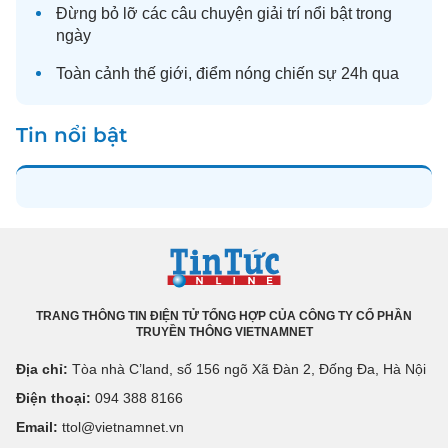
Đừng bỏ lỡ các câu chuyện
giải trí
nổi bật trong
ngày
Toàn cảnh
thế giới
, điểm nóng chiến sự 24h qua
Tin nổi bật
TRANG THÔNG TIN ĐIỆN TỬ TỔNG HỢP CỦA CÔNG TY CỔ PHẦN
TRUYỀN THÔNG VIETNAMNET
Địa chỉ:
Tòa nhà C’land, số 156 ngõ Xã Đàn 2, Đống Đa, Hà Nội
Điện thoại:
094 388 8166
Email:
ttol@vietnamnet.vn