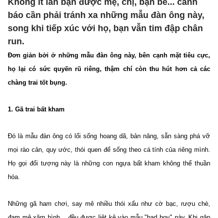
Không ít lần bạn được mẹ, chị, bạn bè... cảnh
báo cần phải tránh xa những mẫu đàn ông này,
song khi tiếp xúc với họ, bạn vẫn tim đập chân
run.
Đơn giản bởi ở những mẫu đàn ông này, bên cạnh mặt tiêu cực,
họ lại có sức quyến rũ riêng, thậm chí còn thu hút hơn cả các
chàng trai tốt bụng.
1. Gã trai bất kham
Đó là mẫu đàn ông có lối sống hoang dã, bản năng, sẵn sàng phá vỡ
mọi rào cản, quy ước, thói quen để sống theo cá tính của riêng mình.
Họ gọi đối tượng này là những con ngựa bất kham không thể thuần
hóa.
Những gã ham chơi, say mê nhiều thói xấu như cờ bạc, rượu chè,
đam mê xăm hình... đều được liệt kê vào mẫu "bad boy" này. Khi gặp