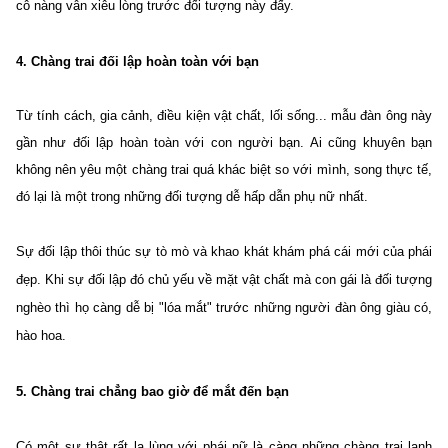
cô nàng vẫn xiêu lòng trước đối tượng này đấy.
4. Chàng trai đối lập hoàn toàn với bạn
Từ tính cách, gia cảnh, điều kiện vật chất, lối sống... mẫu đàn ông này
gần như đối lập hoàn toàn với con người bạn. Ai cũng khuyên bạn
không nên yêu một chàng trai quá khác biệt so với mình, song thực tế,
đó lại là một trong những đối tượng dễ hấp dẫn phụ nữ nhất.
Sự đối lập thôi thúc sự tò mò và khao khát khám phá cái mới của phái
đẹp. Khi sự đối lập đó chủ yếu về mặt vật chất mà con gái là đối tượng
nghèo thì họ càng dễ bị "lóa mắt" trước những người đàn ông giàu có,
hào hoa.
5. Chàng trai chẳng bao giờ để mắt đến bạn
Có một sự thật rất lạ lùng với phái nữ là càng những chàng trai lạnh