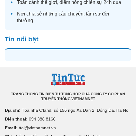
Toàn cảnh
thế giới
, điểm nóng chiến sự 24h qua
Nơi chia sẻ những câu chuyện,
tâm sự
đời
thường
Tin nổi bật
TRANG THÔNG TIN ĐIỆN TỬ TỔNG HỢP CỦA CÔNG TY CỔ PHẦN
TRUYỀN THÔNG VIETNAMNET
Địa chỉ:
Tòa nhà C’land, số 156 ngõ Xã Đàn 2, Đống Đa, Hà Nội
Điện thoại:
094 388 8166
Email:
ttol@vietnamnet.vn