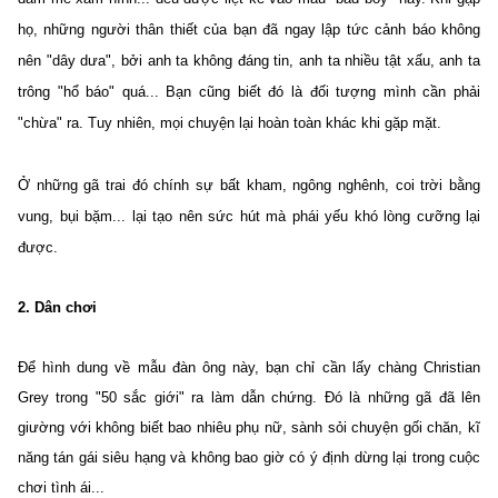
họ, những người thân thiết của bạn đã ngay lập tức cảnh báo không
nên "dây dưa", bởi anh ta không đáng tin, anh ta nhiều tật xấu, anh ta
trông "hổ báo" quá... Bạn cũng biết đó là đối tượng mình cần phải
"chừa" ra. Tuy nhiên, mọi chuyện lại hoàn toàn khác khi gặp mặt.
Ở những gã trai đó chính sự bất kham, ngông nghênh, coi trời bằng
vung, bụi bặm... lại tạo nên sức hút mà phái yếu khó lòng cưỡng lại
được.
2. Dân chơi
Để hình dung về mẫu đàn ông này, bạn chỉ cần lấy chàng Christian
Grey trong "50 sắc giới" ra làm dẫn chứng. Đó là những gã đã lên
giường với không biết bao nhiêu phụ nữ, sành sỏi chuyện gối chăn, kĩ
năng tán gái siêu hạng và không bao giờ có ý định dừng lại trong cuộc
chơi tình ái...