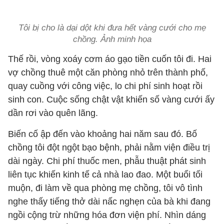
Tôi bị cho là dại dột khi đưa hết vàng cưới cho mẹ
chồng. Ảnh minh họa
Thế rồi, vòng xoáy cơm áo gạo tiền cuốn tôi đi. Hai
vợ chồng thuê một căn phòng nhỏ trên thành phố,
quay cuồng với công việc, lo chi phí sinh hoạt rồi
sinh con. Cuộc sống chật vật khiến số vàng cưới ấy
dần rơi vào quên lãng.
Biến cố ập đến vào khoảng hai năm sau đó. Bố
chồng tôi đột ngột bạo bệnh, phải nằm viện điều trị
dài ngày. Chi phí thuốc men, phẫu thuật phát sinh
liên tục khiến kinh tế cả nhà lao đao. Một buổi tối
muộn, đi làm về qua phòng mẹ chồng, tôi vô tình
nghe thấy tiếng thở dài nấc nghẹn của bà khi đang
ngồi cộng trừ những hóa đơn viện phí. Nhìn dáng