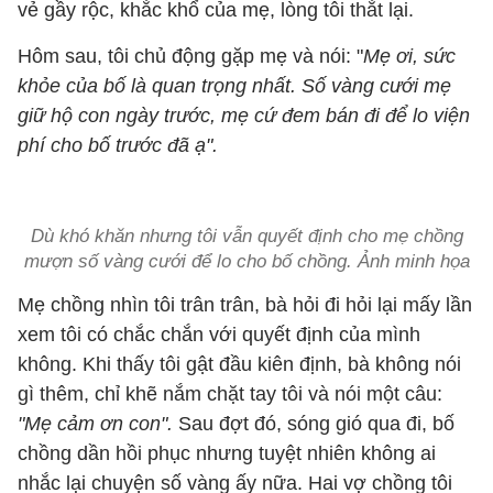
vẻ gầy rộc, khắc khổ của mẹ, lòng tôi thắt lại.
Hôm sau, tôi chủ động gặp mẹ và nói: "
Mẹ ơi, sức
khỏe của bố là quan trọng nhất. Số vàng cưới mẹ
giữ hộ con ngày trước, mẹ cứ đem bán đi để lo viện
phí cho bố trước đã ạ".
Dù khó khăn nhưng tôi vẫn quyết định cho mẹ chồng
mượn số vàng cưới để lo cho bố chồng. Ảnh minh họa
Mẹ chồng nhìn tôi trân trân, bà hỏi đi hỏi lại mấy lần
xem tôi có chắc chắn với quyết định của mình
không. Khi thấy tôi gật đầu kiên định, bà không nói
gì thêm, chỉ khẽ nắm chặt tay tôi và nói một câu:
"Mẹ cảm ơn con".
Sau đợt đó, sóng gió qua đi, bố
chồng dần hồi phục nhưng tuyệt nhiên không ai
nhắc lại chuyện số vàng ấy nữa. Hai vợ chồng tôi