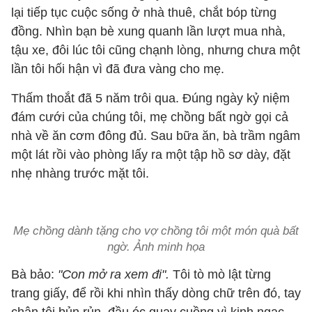
lại tiếp tục cuộc sống ở nhà thuê, chắt bóp từng
đồng. Nhìn bạn bè xung quanh lần lượt mua nhà,
tậu xe, đôi lúc tôi cũng chạnh lòng, nhưng chưa một
lần tôi hối hận vì đã đưa vàng cho mẹ.
Thấm thoắt đã 5 năm trôi qua. Đúng ngày kỷ niệm
đám cưới của chúng tôi, mẹ chồng bất ngờ gọi cả
nhà về ăn cơm đông đủ. Sau bữa ăn, bà trầm ngâm
một lát rồi vào phòng lấy ra một tập hồ sơ dày, đặt
nhẹ nhàng trước mặt tôi.
Mẹ chồng dành tặng cho vợ chồng tôi một món quà bất
ngờ. Ảnh minh họa
Bà bảo:
"Con mở ra xem đi".
Tôi tò mò lật từng
trang giấy, để rồi khi nhìn thấy dòng chữ trên đó, tay