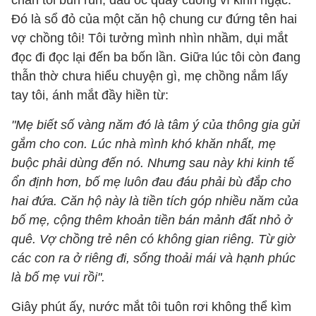
chân tôi bủn rủn, đầu óc quay cuồng vì kinh ngạc.
Đó là sổ đỏ của một căn hộ chung cư đứng tên hai
vợ chồng tôi! Tôi tưởng mình nhìn nhầm, dụi mắt
đọc đi đọc lại đến ba bốn lần. Giữa lúc tôi còn đang
thẫn thờ chưa hiểu chuyện gì, mẹ chồng nắm lấy
tay tôi, ánh mắt đầy hiền từ:
"Mẹ biết số vàng năm đó là tâm ý của thông gia gửi
gắm cho con. Lúc nhà mình khó khăn nhất, mẹ
buộc phải dùng đến nó. Nhưng sau này khi kinh tế
ổn định hơn, bố mẹ luôn đau đáu phải bù đắp cho
hai đứa. Căn hộ này là tiền tích góp nhiều năm của
bố mẹ, cộng thêm khoản tiền bán mảnh đất nhỏ ở
quê. Vợ chồng trẻ nên có không gian riêng. Từ giờ
các con ra ở riêng đi, sống thoải mái và hạnh phúc
là bố mẹ vui rồi".
Giây phút ấy, nước mắt tôi tuôn rơi không thể kìm