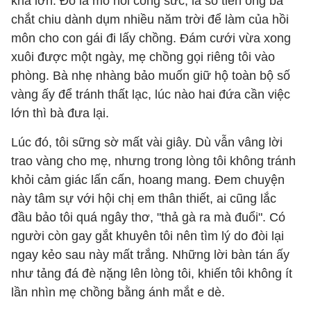
khá lớn. Đó là mồ hôi công sức, là số tiền ông bà
chắt chiu dành dụm nhiều năm trời để làm của hồi
môn cho con gái đi lấy chồng. Đám cưới vừa xong
xuôi được một ngày, mẹ chồng gọi riêng tôi vào
phòng. Bà nhẹ nhàng bảo muốn giữ hộ toàn bộ số
vàng ấy để tránh thất lạc, lúc nào hai đứa cần việc
lớn thì bà đưa lại.
Lúc đó, tôi sững sờ mất vài giây. Dù vẫn vâng lời
trao vàng cho mẹ, nhưng trong lòng tôi không tránh
khỏi cảm giác lấn cấn, hoang mang. Đem chuyện
này tâm sự với hội chị em thân thiết, ai cũng lắc
đầu bảo tôi quá ngây thơ, "thả gà ra mà đuổi". Có
người còn gay gắt khuyên tôi nên tìm lý do đòi lại
ngay kẻo sau này mất trắng. Những lời bàn tán ấy
như tảng đá đè nặng lên lòng tôi, khiến tôi không ít
lần nhìn mẹ chồng bằng ánh mắt e dè.