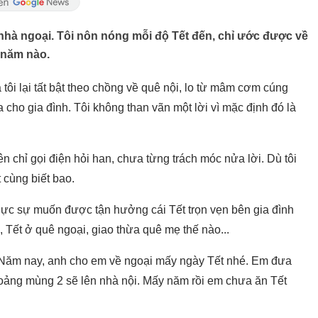
 nhà ngoại. Tôi nôn nóng mỗi độ Tết đến, chỉ ước được về
 năm nào.
tôi lại tất bật theo chồng về quê nội, lo từ mâm cơm cúng
ho gia đình. Tôi không than vãn một lời vì mặc định đó là
 chỉ gọi điện hỏi han, chưa từng trách móc nửa lời. Dù tôi
 cùng biết bao.
hực sự muốn được tận hưởng cái Tết trọn vẹn bên gia đình
 Tết ở quê ngoại, giao thừa quê mẹ thế nào...
: “Năm nay, anh cho em về ngoại mấy ngày Tết nhé. Em đưa
hoảng mùng 2 sẽ lên nhà nội. Mấy năm rồi em chưa ăn Tết