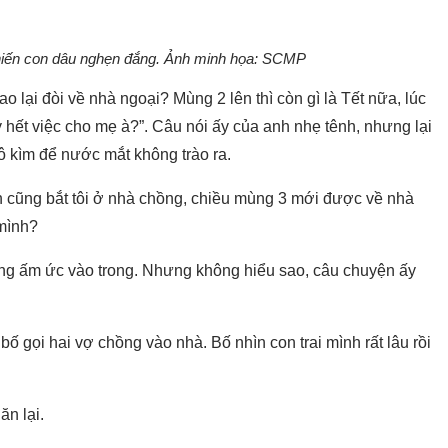
khiến con dâu nghẹn đắng. Ảnh minh họa: SCMP
o lại đòi về nhà ngoại? Mùng 2 lên thì còn gì là Tết nữa, lúc
y hết việc cho mẹ à?”. Câu nói ấy của anh nhẹ tênh, nhưng lại
cô kìm để nước mắt không trào ra.
h cũng bắt tôi ở nhà chồng, chiều mùng 3 mới được về nhà
 mình?
ng ấm ức vào trong. Nhưng không hiểu sao, câu chuyện ấy
bố gọi hai vợ chồng vào nhà. Bố nhìn con trai mình rất lâu rồi
ăn lại.