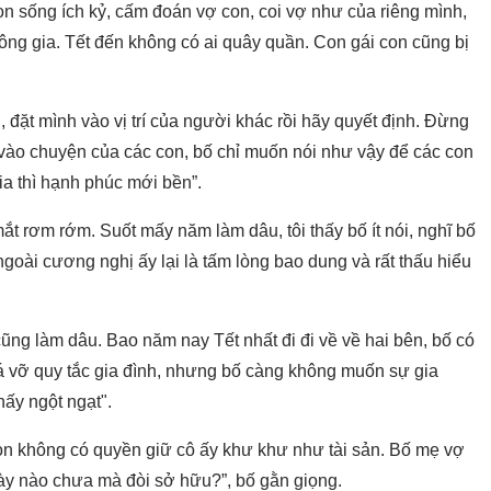
on sống ích kỷ, cấm đoán vợ con, coi vợ như của riêng mình,
ông gia. Tết đến không có ai quây quần. Con gái con cũng bị
 đặt mình vào vị trí của người khác rồi hãy quyết định. Đừng
 vào chuyện của các con, bố chỉ muốn nói như vậy để các con
ia thì hạnh phúc mới bền”.
ắt rơm rớm. Suốt mấy năm làm dâu, tôi thấy bố ít nói, nghĩ bố
ngoài cương nghị ấy lại là tấm lòng bao dung và rất thấu hiểu
cũng làm dâu. Bao năm nay Tết nhất đi đi về về hai bên, bố có
 vỡ quy tắc gia đình, nhưng bố càng không muốn sự gia
hấy ngột ngạt".
on không có quyền giữ cô ấy khư khư như tài sản. Bố mẹ vợ
gày nào chưa mà đòi sở hữu?”, bố gằn giọng.