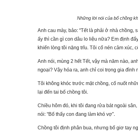
Những lời nói của bố chồng 
Anh cau mày, bảo: “Tết là phải ở nhà chồng, sa
ấy thì cần gì con dâu lo liệu nữa? Em định đẩ
khiến lòng tôi nặng trĩu. Tôi cố nén cảm xúc, 
Anh nói, mùng 2 hết Tết, vậy mà năm nào, an
ngoại? Vậy hóa ra, anh chỉ coi trọng gia đình
Tôi không khóc trước mặt chồng, cố nuốt nhữ
lại đến tai bố chồng tôi.
Chiều hôm đó, khi tôi đang rửa bát ngoài sân, 
nói: “Bố thấy con đang làm khó vợ”.
Chồng tôi định phân bua, nhưng bố giơ tay ng