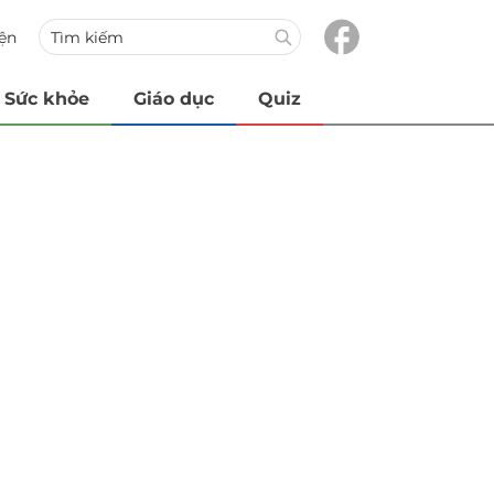
iện
Sức khỏe
Giáo dục
Quiz