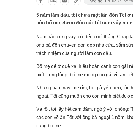
5 năm làm dâu, tôi chưa một lần đón Tết ở
bên bố mẹ, được đón cái Tết sum vầy như
Năm nào cũng vậy, cứ đến cuối tháng Chạp là 
ông bà đến chuyện dọn dẹp nhà cửa, sắm sửa c
trách nhiệm của người làm con dâu.
Bố mẹ đẻ ở quê xa, hiểu hoàn cảnh con gái nên
biết, trong lòng, bố mẹ mong con gái về ăn Tết
Nhưng năm nay, mẹ ốm, bố già yếu hơn, tôi t
ngoại. Tôi cũng muốn cho con mình biết được,
Và rồi, tôi lấy hết cam đảm, ngỏ ý với chồng
các con về ăn Tết với ông bà ngoại 1 năm, k
cùng bố mẹ".