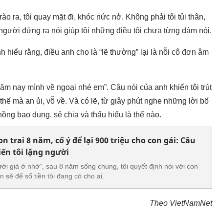
o ra, tôi quay mặt đi, khóc nức nở. Không phải tôi tủi thân,
người đứng ra nói giúp tôi những điều tôi chưa từng dám nói.
nh hiểu rằng, điều anh cho là “lẽ thường” lại là nỗi cô đơn âm
Năm nay mình về ngoại nhé em”. Câu nói của anh khiến tôi trút
thế mà an ủi, vỗ về. Và có lẽ, từ giây phút nghe những lời bố
ồng bao dung, sẻ chia và thấu hiểu là thế nào.
n trai 8 năm, cố ý để lại 900 triệu cho con gái: Câu
iến tôi lặng người
ười già ở nhờ”, sau 8 năm sống chung, tôi quyết định nói với con
n sẽ để số tiền tôi đang có cho ai.
Theo VietNamNet