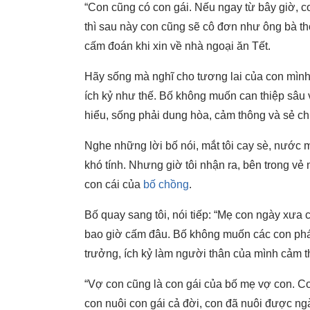
“Con cũng có con gái. Nếu ngay từ bây giờ, c
thì sau này con cũng sẽ cô đơn như ông bà th
cấm đoán khi xin về nhà ngoại ăn Tết.
Hãy sống mà nghĩ cho tương lai của con mình,
ích kỷ như thế. Bố không muốn can thiệp sâu
hiểu, sống phải dung hòa, cảm thông và sẻ ch
Nghe những lời bố nói, mắt tôi cay sè, nước m
khó tính. Nhưng giờ tôi nhận ra, bên trong vẻ 
con cái của
bố chồng
.
Bố quay sang tôi, nói tiếp: “Mẹ con ngày xưa 
bao giờ cấm đâu. Bố không muốn các con phá
trưởng, ích kỷ làm người thân của mình cảm t
“Vợ con cũng là con gái của bố mẹ vợ con. C
con nuôi con gái cả đời, con đã nuôi được n