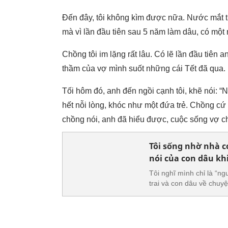
Đến đây, tôi không kìm được nữa. Nước mắt trà
mà vì lần đầu tiên sau 5 năm làm dâu, có một 
Chồng tôi im lặng rất lâu. Có lẽ lần đầu tiên a
thầm của vợ mình suốt những cái Tết đã qua.
Tối hôm đó, anh đến ngồi cạnh tôi, khẽ nói: “
hết nỗi lòng, khóc như một đứa trẻ. Chồng cứ 
chồng nói, anh đã hiểu được, cuộc sống vợ ch
Tôi sống nhờ nhà co
nói của con dâu kh
Tôi nghĩ mình chỉ là “ng
trai và con dâu về chuyệ