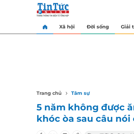
Xã hội
Đời sống
Giải t
Trang chủ
Tâm sự
5 năm không được ăn
khóc òa sau câu nói