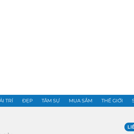
ẢI TRÍ
ĐẸP
TÂM SỰ
MUA SẮM
THẾ GIỚI
LI