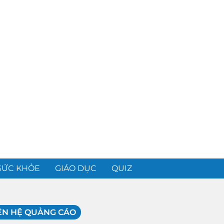
SỨC KHỎE
GIÁO DỤC
QUIZ
ÊN HỆ QUẢNG CÁO