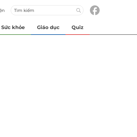
iện
Sức khỏe
Giáo dục
Quiz