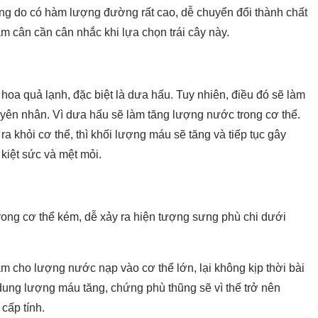
ưng do có hàm lượng đường rất cao, dễ chuyển đổi thành chất
m cân cần cân nhắc khi lựa chọn trái cây này.
hoa quả lạnh, đặc biệt là dưa hấu. Tuy nhiên, điều đó sẽ làm
yên nhân. Vì dưa hấu sẽ làm tăng lượng nước trong cơ thể.
 khỏi cơ thể, thì khối lượng máu sẽ tăng và tiếp tục gây
 kiệt sức và mệt mỏi.
rong cơ thể kém, dễ xảy ra hiện tượng sưng phù chi dưới
 cho lượng nước nạp vào cơ thể lớn, lại không kịp thời bài
àm dung lượng máu tăng, chứng phù thũng sẽ vì thế trở nên
cấp tính.