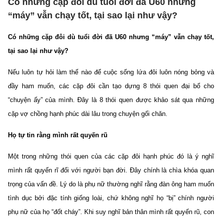
Có những cặp đôi dù tuổi đời đã U60 nhưng
“máy” vẫn chạy tốt, tại sao lại như vậy?
Có những cặp đôi dù tuổi đời đã U60 nhưng “máy” vẫn chạy tốt,
tại sao lại như vậy?
Nếu luôn tự hỏi làm thế nào để cuộc sống lứa đôi luôn nóng bỏng và
đầy ham muốn, các cặp đôi cần tạo dựng 8 thói quen đại bổ cho
“chuyện ấy” của mình. Đây là 8 thói quen được khảo sát qua những
cặp vợ chồng hạnh phúc dài lâu trong chuyện gối chăn.
Họ tự tin rằng mình rất quyến rũ
Một trong những thói quen của các cặp đôi hạnh phúc đó là ý nghĩ
mình rất quyến rĩ đối với người bạn đời. Đây chính là chìa khóa quan
trọng của vấn đề. Lý do là phụ nữ thường nghĩ rằng đàn ông ham muốn
tình dục bởi đặc tính giống loài, chứ không nghĩ họ “bị” chính người
phụ nữ của họ “đốt cháy”. Khi suy nghĩ bản thân mình rất quyến rũ, con