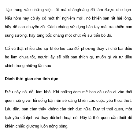
Tập trung vào những việc tốt mà chàng/nàng đã làm được cho bạn.
Nếu hôm nay cô ấy có một thí nghiệm mới, nó khiến bạn rất hài lòng,
hãy đề cao chuyện đó. Cách chàng sử dụng bàn tay mát xa khiến bạn
sung sướng, hãy tâng bốc chàng một chút về sự tiến bộ đó.
Cổ vũ thật nhiều cho sự khéo léo của đối phương thay vì chê bai điều
họ làm chưa tốt, người ấy sẽ biết bạn thích gì, muốn gì và tự điều
chỉnh trong những lần sau.
Dành thời gian cho tình dục
Điều này nói dễ, làm khó. Khi những đam mê ban đầu dần đi vào thói
quen, cộng với lối sống bận rộn sẽ càng khiến các cuộc yêu thưa thớt.
Lâu dần, bạn cảm thấy không cần tình dục nữa. Duy trì thói quen, một
lịch yêu cố định và thay đổi linh hoạt nó. Đây là thói quen cần thiết để
khiến chiếc giường luôn nóng bỏng.