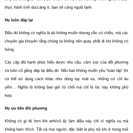
thực hành tình dụccàng ít, bạn sẽ càng nguội lạnh.
Họ luôn đáp lại
Điều đó không có nghĩa là dù không muốn nhưng vẫn có chiều, mà các
chuyên gia khuyên rằng chúng ta không nên quay phắt đi khi không có
hứng.
Các cặp đôi hạnh phúc hiểu được nhu cầu, cảm xúc của đối phương
và luôn cố gắng đáp lại điều đó. Nếu bạn không muốn yêu “toàn tập” thì
có thể sử dụng cách khác như dùng tay mát xa, những cử chỉ âu
yếm… Nghĩa là không bao giờ từ chối mà chỉ là lúc này không phù
hợp.
Họ ưu tiên đối phương
Không có gì tệ hơn khi anh/cô ấy làm điều này chỉ vì nghĩa vụ mà
không ham thích. Tất cả mọi người, đặc biệt là phụ nữ khi ở trong mối