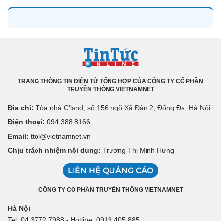
TRANG THÔNG TIN ĐIỆN TỬ TỔNG HỢP CỦA CÔNG TY CỔ PHẦN
TRUYỀN THÔNG VIETNAMNET
Địa chỉ:
Tòa nhà C’land, số 156 ngõ Xã Đàn 2, Đống Đa, Hà Nội
Điện thoại:
094 388 8166
Email:
ttol@vietnamnet.vn
Chịu trách nhiệm nội dung:
Trương Thị Minh Hưng
LIÊN HỆ QUẢNG CÁO
CÔNG TY CỔ PHẦN TRUYỀN THÔNG VIETNAMNET
Hà Nội
Tel: 04 3772 7988 - Hotline: 0919 405 885