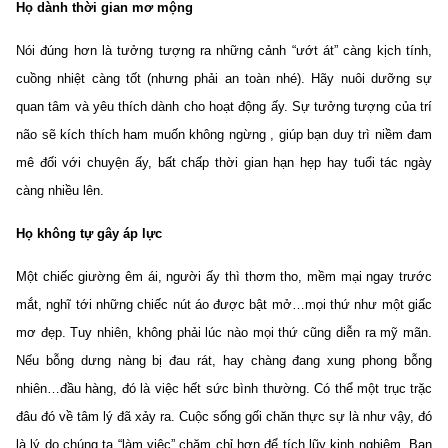
Họ dành thời gian mơ mộng
Nói đúng hơn là tưởng tượng ra những cảnh “ướt át” càng kịch tính,
cuồng nhiệt càng tốt (nhưng phải an toàn nhé). Hãy nuôi dưỡng sự
quan tâm và yêu thích dành cho hoạt động ấy. Sự tưởng tượng của trí
não sẽ kích thích ham muốn không ngừng , giúp bạn duy trì niềm đam
mê đối với chuyện ấy, bất chấp thời gian hạn hẹp hay tuổi tác ngày
càng nhiều lên.
Họ không tự gây áp lực
Một chiếc giường êm ái, người ấy thì thơm tho, mềm mại ngay trước
mắt, nghĩ tới những chiếc nút áo được bật mở…mọi thứ như một giấc
mơ đẹp. Tuy nhiên, không phải lúc nào mọi thứ cũng diễn ra mỹ mãn.
Nếu bỗng dưng nàng bị đau rát, hay chàng đang xung phong bỗng
nhiên…đầu hàng, đó là việc hết sức bình thường. Có thể một trục trặc
đâu đó về tâm lý đã xảy ra. Cuộc sống gối chăn thực sự là như vậy, đó
là lý do chúng ta “làm việc” chăm chỉ hơn để tích lũy kinh nghiệm. Bạn