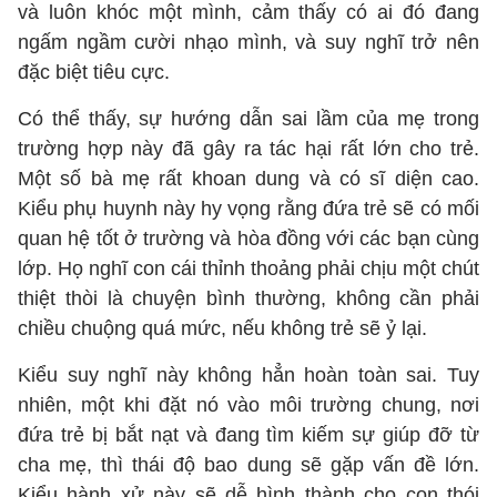
và luôn khóc một mình, cảm thấy có ai đó đang
ngấm ngầm cười nhạo mình, và suy nghĩ trở nên
đặc biệt tiêu cực.
Có thể thấy, sự hướng dẫn sai lầm của mẹ trong
trường hợp này đã gây ra tác hại rất lớn cho trẻ.
Một số bà mẹ rất khoan dung và có sĩ diện cao.
Kiểu phụ huynh này hy vọng rằng đứa trẻ sẽ có mối
quan hệ tốt ở trường và hòa đồng với các bạn cùng
lớp. Họ nghĩ con cái thỉnh thoảng phải chịu một chút
thiệt thòi là chuyện bình thường, không cần phải
chiều chuộng quá mức, nếu không trẻ sẽ ỷ lại.
Kiểu suy nghĩ này không hẳn hoàn toàn sai. Tuy
nhiên, một khi đặt nó vào môi trường chung, nơi
đứa trẻ bị bắt nạt và đang tìm kiếm sự giúp đỡ từ
cha mẹ, thì thái độ bao dung sẽ gặp vấn đề lớn.
Kiểu hành xử này sẽ dễ hình thành cho con thói