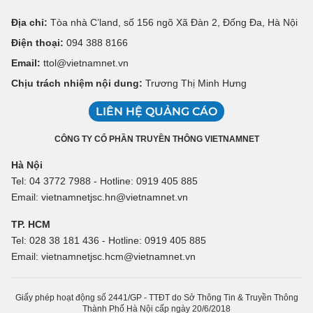
Địa chỉ:
Tòa nhà C’land, số 156 ngõ Xã Đàn 2, Đống Đa, Hà Nội
Điện thoại:
094 388 8166
Email:
ttol@vietnamnet.vn
Chịu trách nhiệm nội dung:
Trương Thị Minh Hưng
LIÊN HỆ QUẢNG CÁO
CÔNG TY CỔ PHẦN TRUYỀN THÔNG VIETNAMNET
Hà Nội
Tel: 04 3772 7988 - Hotline: 0919 405 885
Email: vietnamnetjsc.hn@vietnamnet.vn
TP. HCM
Tel: 028 38 181 436 - Hotline: 0919 405 885
Email: vietnamnetjsc.hcm@vietnamnet.vn
Giấy phép hoạt động số 2441/GP - TTĐT do Sở Thông Tin & Truyền Thông
Thành Phố Hà Nội cấp ngày 20/6/2018