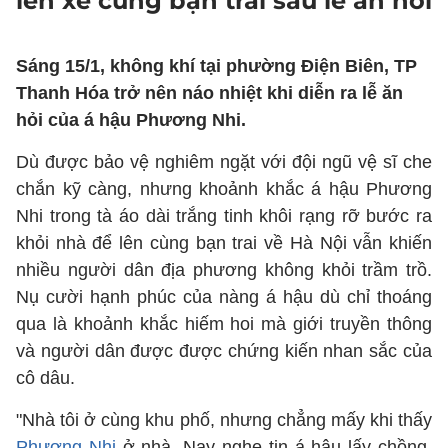
lên xe cùng bạn trai sau lễ ăn hỏi
Sáng 15/1, không khí tại phường Điện Biên, TP
Thanh Hóa trở nên náo nhiệt khi diễn ra lễ ăn
hỏi của á hậu Phương Nhi.
Dù được bảo vệ nghiêm ngặt với đội ngũ vệ sĩ che
chắn kỹ càng, nhưng khoảnh khắc á hậu Phương
Nhi trong tà áo dài trắng tinh khôi rạng rỡ bước ra
khỏi nhà để lên cùng bạn trai về Hà Nội vẫn khiến
nhiều người dân địa phương không khỏi trầm trồ.
Nụ cười hạnh phúc của nàng á hậu dù chỉ thoáng
qua là khoảnh khắc hiếm hoi mà giới truyền thông
và người dân được được chứng kiến nhan sắc của
cô dâu.
"Nhà tôi ở cùng khu phố, nhưng chẳng mấy khi thấy
Phương Nhi
ở nhà. Nay nghe tin á hậu lấy chồng,