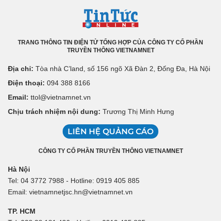
TRANG THÔNG TIN ĐIỆN TỬ TỔNG HỢP CỦA CÔNG TY CỔ PHẦN
TRUYỀN THÔNG VIETNAMNET
Địa chỉ:
Tòa nhà C’land, số 156 ngõ Xã Đàn 2, Đống Đa, Hà Nội
Điện thoại:
094 388 8166
Email:
ttol@vietnamnet.vn
Chịu trách nhiệm nội dung:
Trương Thị Minh Hưng
LIÊN HỆ QUẢNG CÁO
CÔNG TY CỔ PHẦN TRUYỀN THÔNG VIETNAMNET
Hà Nội
Tel: 04 3772 7988 - Hotline: 0919 405 885
Email: vietnamnetjsc.hn@vietnamnet.vn
TP. HCM