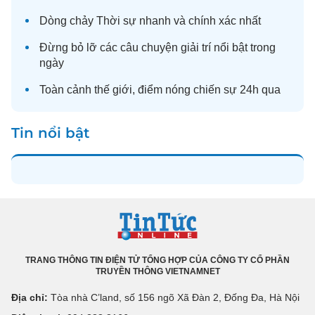
Dòng chảy
Thời sự
nhanh và chính xác nhất
Đừng bỏ lỡ các câu chuyện
giải trí
nổi bật trong
ngày
Toàn cảnh
thế giới
, điểm nóng chiến sự 24h qua
Tin nổi bật
TRANG THÔNG TIN ĐIỆN TỬ TỔNG HỢP CỦA CÔNG TY CỔ PHẦN
TRUYỀN THÔNG VIETNAMNET
Địa chỉ:
Tòa nhà C’land, số 156 ngõ Xã Đàn 2, Đống Đa, Hà Nội