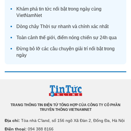
Khám phá
tin tức
nổi bật trong ngày cùng
VietNamNet
Dòng chảy
Thời sự
nhanh và chính xác nhất
Toàn cảnh
thế giới
, điểm nóng chiến sự 24h qua
Đừng bỏ lỡ các câu chuyện
giải trí
nổi bật trong
ngày
TRANG THÔNG TIN ĐIỆN TỬ TỔNG HỢP CỦA CÔNG TY CỔ PHẦN
TRUYỀN THÔNG VIETNAMNET
Địa chỉ:
Tòa nhà C’land, số 156 ngõ Xã Đàn 2, Đống Đa, Hà Nội
Điện thoại:
094 388 8166