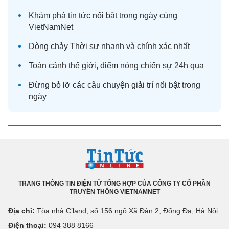
Khám phá
tin tức
nổi bật trong ngày cùng
VietNamNet
Dòng chảy
Thời sự
nhanh và chính xác nhất
Toàn cảnh
thế giới
, điểm nóng chiến sự 24h qua
Đừng bỏ lỡ các câu chuyện
giải trí
nổi bật trong
ngày
TRANG THÔNG TIN ĐIỆN TỬ TỔNG HỢP CỦA CÔNG TY CỔ PHẦN
TRUYỀN THÔNG VIETNAMNET
Địa chỉ:
Tòa nhà C’land, số 156 ngõ Xã Đàn 2, Đống Đa, Hà Nội
Điện thoại:
094 388 8166