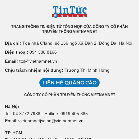
TRANG THÔNG TIN ĐIỆN TỬ TỔNG HỢP CỦA CÔNG TY CỔ PHẦN
TRUYỀN THÔNG VIETNAMNET
Địa chỉ:
Tòa nhà C’land, số 156 ngõ Xã Đàn 2, Đống Đa, Hà Nội
Điện thoại:
094 388 8166
Email:
ttol@vietnamnet.vn
Chịu trách nhiệm nội dung:
Trương Thị Minh Hưng
LIÊN HỆ QUẢNG CÁO
CÔNG TY CỔ PHẦN TRUYỀN THÔNG VIETNAMNET
Hà Nội
Tel: 04 3772 7988 - Hotline: 0919 405 885
Email: vietnamnetjsc.hn@vietnamnet.vn
TP. HCM