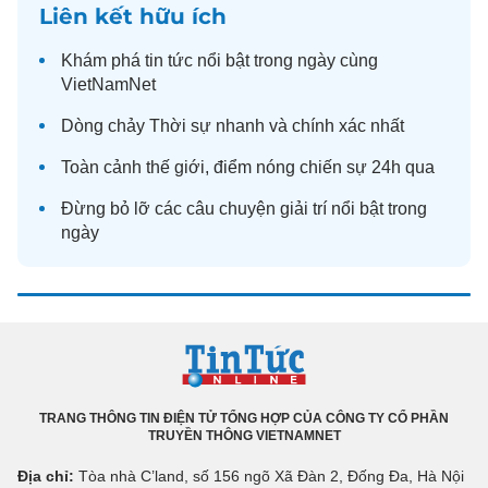
Liên kết hữu ích
Khám phá
tin tức
nổi bật trong ngày cùng
VietNamNet
Dòng chảy
Thời sự
nhanh và chính xác nhất
Toàn cảnh
thế giới
, điểm nóng chiến sự 24h qua
Đừng bỏ lỡ các câu chuyện
giải trí
nổi bật trong
ngày
TRANG THÔNG TIN ĐIỆN TỬ TỔNG HỢP CỦA CÔNG TY CỔ PHẦN
TRUYỀN THÔNG VIETNAMNET
Địa chỉ:
Tòa nhà C’land, số 156 ngõ Xã Đàn 2, Đống Đa, Hà Nội