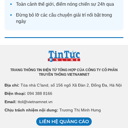
Toàn cảnh
thế giới
, điểm nóng chiến sự 24h qua
Đừng bỏ lỡ các câu chuyện
giải trí
nổi bật trong
ngày
TRANG THÔNG TIN ĐIỆN TỬ TỔNG HỢP CỦA CÔNG TY CỔ PHẦN
TRUYỀN THÔNG VIETNAMNET
Địa chỉ:
Tòa nhà C’land, số 156 ngõ Xã Đàn 2, Đống Đa, Hà Nội
Điện thoại:
094 388 8166
Email:
ttol@vietnamnet.vn
Chịu trách nhiệm nội dung:
Trương Thị Minh Hưng
LIÊN HỆ QUẢNG CÁO