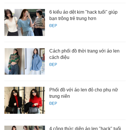
6 kiểu áo dệt kim "hack tuổi" giúp
bạn trông trẻ trung hơn
ĐẸP
Cách phối đồ thời trang với áo len
cách điệu
ĐẸP
Phối đồ với áo len đỏ cho phụ nữ
trung niên
ĐẸP
4 công thức diện áo len "hack" tuổi