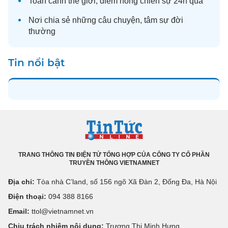
Toàn cảnh
thế giới
, điểm nóng chiến sự 24h qua
Nơi chia sẻ những câu chuyện,
tâm sự
đời
thường
Tin nổi bật
TRANG THÔNG TIN ĐIỆN TỬ TỔNG HỢP CỦA CÔNG TY CỔ PHẦN
TRUYỀN THÔNG VIETNAMNET
Địa chỉ:
Tòa nhà C’land, số 156 ngõ Xã Đàn 2, Đống Đa, Hà Nội
Điện thoại:
094 388 8166
Email:
ttol@vietnamnet.vn
Chịu trách nhiệm nội dung:
Trương Thị Minh Hưng