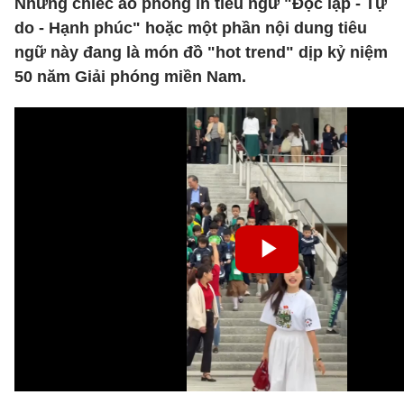
Những chiếc áo phông in tiêu ngữ "Độc lập - Tự
do - Hạnh phúc" hoặc một phần nội dung tiêu
ngữ này đang là món đồ "hot trend" dịp kỷ niệm
50 năm Giải phóng miền Nam.