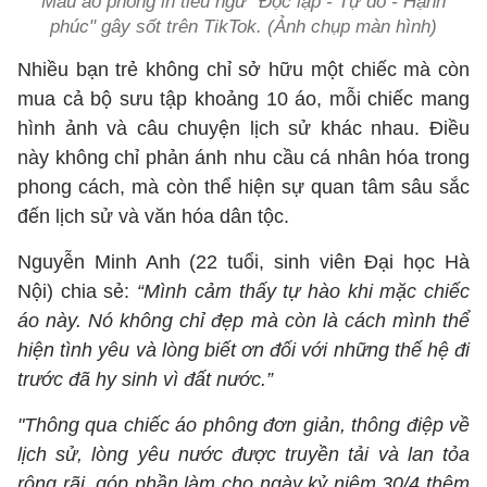
Mẫu áo phông in tiêu ngữ "Độc lập - Tự do - Hạnh
phúc" gây sốt trên TikTok. (Ảnh chụp màn hình)
Nhiều bạn trẻ không chỉ sở hữu một chiếc mà còn
mua cả bộ sưu tập khoảng 10 áo, mỗi chiếc mang
hình ảnh và câu chuyện lịch sử khác nhau. Điều
này không chỉ phản ánh nhu cầu cá nhân hóa trong
phong cách, mà còn thể hiện sự quan tâm sâu sắc
đến lịch sử và văn hóa dân tộc.
Nguyễn Minh Anh (22 tuổi, sinh viên Đại học Hà
Nội) chia sẻ:
“Mình cảm thấy tự hào khi mặc chiếc
áo này. Nó không chỉ đẹp mà còn là cách mình thể
hiện tình yêu và lòng biết ơn đối với những thế hệ đi
trước đã hy sinh vì đất nước.”
"Thông qua chiếc áo phông đơn giản, thông điệp về
lịch sử, lòng yêu nước được truyền tải và lan tỏa
rộng rãi, góp phần làm cho ngày kỷ niệm 30/4 thêm