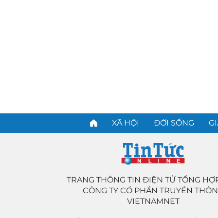
XÃ HỘI
ĐỜI SỐNG
GI
TRANG THÔNG TIN ĐIỆN TỬ TỔNG HỢ
CÔNG TY CỔ PHẦN TRUYỀN THÔ
VIETNAMNET