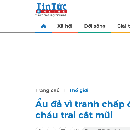
Xã hội
Đời sống
Giải t
Trang chủ
Thế giới
Ẩu đả vì tranh chấp 
cháu trai cắt mũi