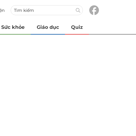
iện
Sức khỏe
Giáo dục
Quiz