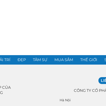
ẢI TRÍ
ĐẸP
TÂM SỰ
MUA SẮM
THẾ GIỚI
LI
P CỦA
CÔNG TY CỔ PH
NG
Hà Nội