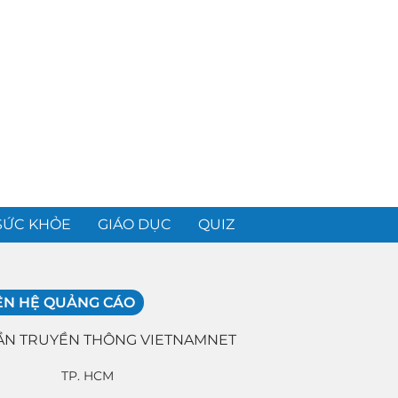
SỨC KHỎE
GIÁO DỤC
QUIZ
ÊN HỆ QUẢNG CÁO
ẦN TRUYỀN THÔNG VIETNAMNET
TP. HCM