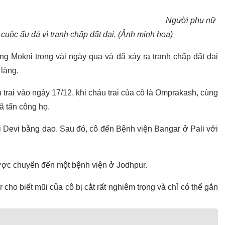
Người phụ nữ
 cuộc ẩu đả vì tranh chấp đất đai. (Ảnh minh họa)
ng Mokni trong vài ngày qua và đã xảy ra tranh chấp đất đai
 làng.
trai vào ngày 17/12, khi cháu trai của cô là Omprakash, cùng
ã tấn công họ.
 Devi bằng dao. Sau đó, cô đến Bệnh viện Bangar ở Pali với
được chuyển đến một bệnh viện ở Jodhpur.
ho biết mũi của cô bị cắt rất nghiêm trọng và chỉ có thể gắn