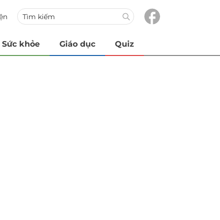
iện
Sức khỏe
Giáo dục
Quiz