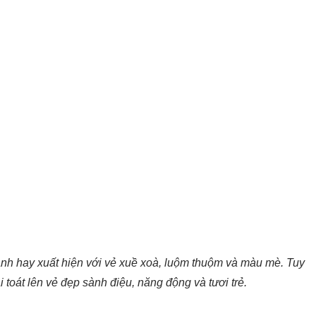
anh hay xuất hiện với vẻ xuề xoà, luộm thuộm và màu mè. Tuy
i toát lên vẻ đẹp sành điệu, năng động và tươi trẻ.