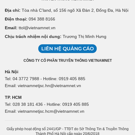
Địa chỉ:
Tòa nhà C’land, số 156 ngõ Xã Đàn 2, Đống Đa, Hà Nội
Điện thoại:
094 388 8166
Email:
ttol@vietnamnet.vn
Chịu trách nhiệm nội dung:
Trương Thị Minh Hưng
LIÊN HỆ QUẢNG CÁO
CÔNG TY CỔ PHẦN TRUYỀN THÔNG VIETNAMNET
Hà Nội
Tel: 04 3772 7988 - Hotline: 0919 405 885
Email: vietnamnetjsc.hn@vietnamnet.vn
TP. HCM
Tel: 028 38 181 436 - Hotline: 0919 405 885
Email: vietnamnetjsc.hcm@vietnamnet.vn
Giấy phép hoạt động số 2441/GP - TTĐT do Sở Thông Tin & Truyền Thông
Thành Phố Hà Nội cấp ngày 20/6/2018