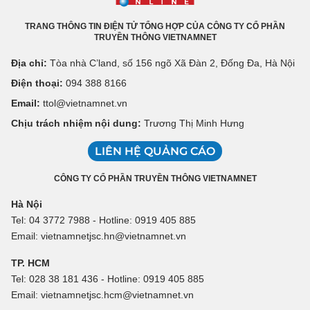
TRANG THÔNG TIN ĐIỆN TỬ TỔNG HỢP CỦA CÔNG TY CỔ PHẦN
TRUYỀN THÔNG VIETNAMNET
Địa chỉ:
Tòa nhà C’land, số 156 ngõ Xã Đàn 2, Đống Đa, Hà Nội
Điện thoại:
094 388 8166
Email:
ttol@vietnamnet.vn
Chịu trách nhiệm nội dung:
Trương Thị Minh Hưng
LIÊN HỆ QUẢNG CÁO
CÔNG TY CỔ PHẦN TRUYỀN THÔNG VIETNAMNET
Hà Nội
Tel: 04 3772 7988 - Hotline: 0919 405 885
Email: vietnamnetjsc.hn@vietnamnet.vn
TP. HCM
Tel: 028 38 181 436 - Hotline: 0919 405 885
Email: vietnamnetjsc.hcm@vietnamnet.vn