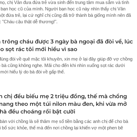
nọ, chị Vân đưa đứa trẻ vừa sinh đến trung tâm mua sắm và tình
i bạn học cũ của mình. Người bạn học cũ này nhìn thấy chị Vân
t đứa trẻ, lại cứ nghĩ chị cũng đã trở thành bà giống mình nên đã
: "Cháu cậu thật dễ thương!".
 trông cháu được 3 ngày bà ngoại đã đòi về, lúc
o sọt rác tôi mới hiểu vì sao
ùng đòi về quê mặc tôi khuyên, xin mẹ ở lại đây giúp đỡ vợ chồng
ào bà cũng không nghe. Mãi cho đến khi nhìn xuống sọt rác dưới
i mới hiểu lý do bà đòi về gấp thế.
h chị đều biếu mẹ 2 triệu đồng, thế mà chồng
i mang theo một túi nilon màu đen, khi vừa mở
nhà đều choáng rồi bật cười
bàn với chồng là sẽ thăm mẹ số tiền bằng các anh chị để cho bà
i bổ sức khỏe, thế mà đến nơi chồng lại khiến vợ một phen bẽ