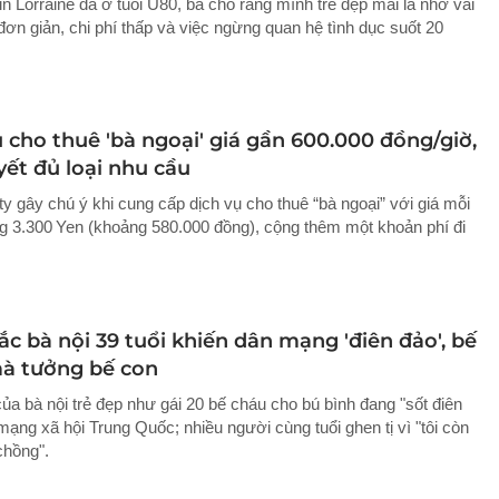
in Lorraine đã ở tuổi U80, bà cho rằng mình trẻ đẹp mãi là nhờ vài
đơn giản, chi phí thấp và việc ngừng quan hệ tình dục suốt 20
 cho thuê 'bà ngoại' giá gần 600.000 đồng/giờ,
yết đủ loại nhu cầu
y gây chú ý khi cung cấp dịch vụ cho thuê “bà ngoại” với giá mỗi
g 3.300 Yen (khoảng 580.000 đồng), cộng thêm một khoản phí đi
c bà nội 39 tuổi khiến dân mạng 'điên đảo', bế
à tưởng bế con
ủa bà nội trẻ đẹp như gái 20 bế cháu cho bú bình đang "sốt điên
mạng xã hội Trung Quốc; nhiều người cùng tuổi ghen tị vì "tôi còn
chồng".