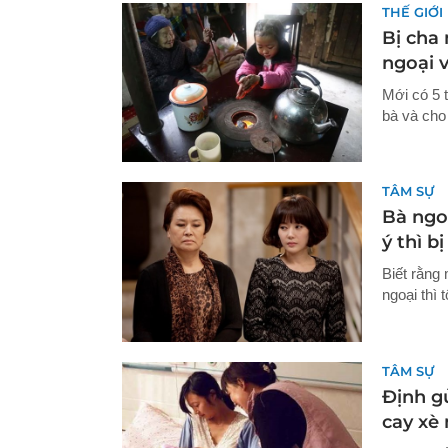
THẾ GIỚI
Bị cha 
ngoại 
Mới có 5 
bà và cho
TÂM SỰ
Bà ngoạ
ý thì b
Biết rằng
ngoại thì 
TÂM SỰ
Định g
cay xè