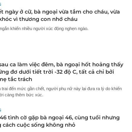
G
ết ngày ở cữ, bà ngoại vừa tắm cho cháu, vừa
 khóc vì thương con nhớ cháu
 ngắn khiến nhiều người xúc động nghẹn ngào.
 sau ca làm việc đêm, bà ngoại hốt hoảng thấy
ng đơ dưới tiết trời -32 độ C, tất cả chỉ bởi
mẹ tắc trách
 trai đến mức gần chết, người phụ nữ này lại đưa ra lý do khiến
ời càng thêm bức xúc.
G
46 tình cờ gặp bà ngoại 46, cùng tuổi nhưng
 cách cuộc sống không nhỏ