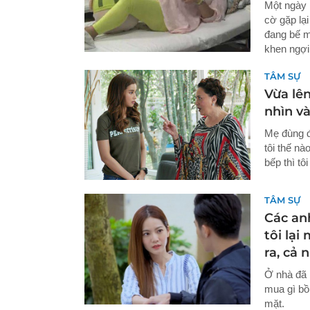
Một ngày 
cờ gặp lạ
đang bế mộ
khen ngợi
TÂM SỰ
Vừa lên
nhìn và
Mẹ đùng đ
tôi thế n
bếp thì tô
TÂM SỰ
Các an
tôi lạ
ra, cả 
Ở nhà đã 
mua gì bồ
mặt.