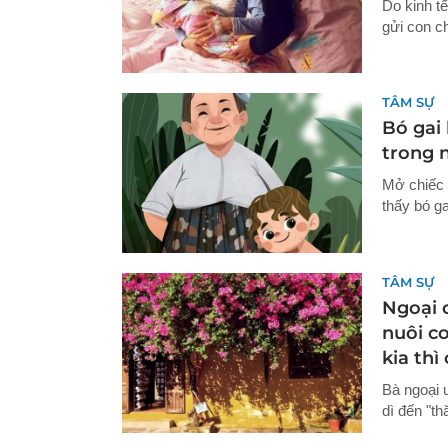
Do kinh t
gửi con c
TÂM SỰ
Bó gai
trong n
Mở chiếc 
thấy bó g
TÂM SỰ
Ngoại c
nuôi c
kia thì
Bà ngoại 
dì đến "t