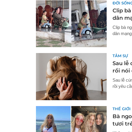
ĐỜI SỐN
Clip bà
dân mạ
Clip bà n
dân mạng 
TÂM SỰ
Sau lễ 
rồi nói
Sau lễ cún
rồi yêu c
THẾ GIỚI
Bà ngoạ
tươi tr