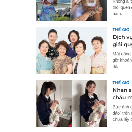
Không ai t
thói quen 
năm.
THẾ GIỚI
Dịch vụ
giải qu
Một công t
giờ khoản
lại.
THẾ GIỚI
Nhan sắ
cháu m
Bức ảnh c
đảo" trên 
chưa lấy 