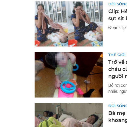
ĐỜI SỐN
Clip: H
sụt sịt
Đoạn clip
THẾ GIỚI
Trở về
cháu cứ
người 
Bỏ rơi con
nhiều ngư
ĐỜI SỐN
Bà mẹ 
khoảng