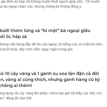
ế gia đình eo hẹp, tôi không muốn thuê người giúp việc. Tôi muốn
ho bà ngoại chăm sóc nhưng chồng tôi không đồng ý.
 bưởi thơm lừng và “bí mật” bà ngoại giấu
ồi ốc hấp sả
thùng xốp đựng đầy đồ ăn của ngoại, tôi bỗng cay xè mắt khi nhìn
ai bưởi buộc dây rơm nằm ngay ngắn trong góc.
ó 10 cây vàng và 1 gánh xu xoa lận đận cả đời
on, vàng ai cũng thích, nhưng gánh hàng cũ kỹ
 chẳng ai thèm!
ung dung rải cây vàng lên phản, chưa bao giờ tôi thấy các bác với
hăm" đông đủ như thế.