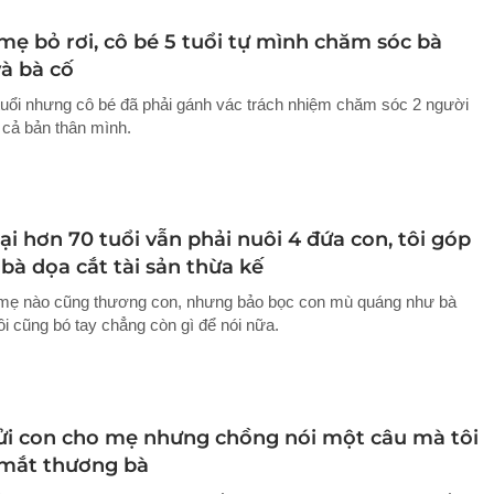
mẹ bỏ rơi, cô bé 5 tuổi tự mình chăm sóc bà
và bà cố
tuổi nhưng cô bé đã phải gánh vác trách nhiệm chăm sóc 2 người
 cả bản thân mình.
i hơn 70 tuổi vẫn phải nuôi 4 đứa con, tôi góp
ị bà dọa cắt tài sản thừa kế
 mẹ nào cũng thương con, nhưng bảo bọc con mù quáng như bà
tôi cũng bó tay chẳng còn gì để nói nữa.
ửi con cho mẹ nhưng chồng nói một câu mà tôi
 mắt thương bà