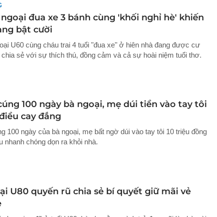
G
 ngoại đua xe 3 bánh cùng 'khối nghỉ hè' khiến
ng bật cười
goại U60 cùng cháu trai 4 tuổi "đua xe" ở hiên nhà đang được cư
chia sẻ với sự thích thú, đồng cảm và cả sự hoài niệm tuổi thơ.
cúng 100 ngày bà ngoại, mẹ dúi tiền vào tay tôi
 điều cay đắng
g 100 ngày của bà ngoại, mẹ bất ngờ dúi vào tay tôi 10 triệu đồng
ầu nhanh chóng dọn ra khỏi nhà.
i U80 quyến rũ chia sẻ bí quyết giữ mãi vẻ
ẻ