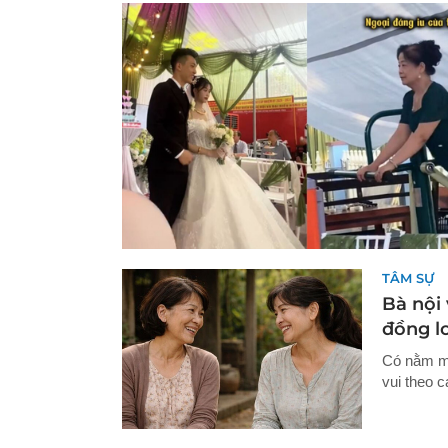
TÂM SỰ
Bà nội 
đồng l
Có nằm mơ
vui theo c