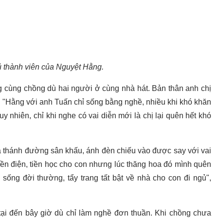
ủ thành viên của Nguyệt Hằng.
g cùng chồng dù hai người ở cùng nhà hát. Bản thân anh chị
 "Hằng với anh Tuấn chỉ sống bằng nghề, nhiều khi khó khăn
nhiên, chỉ khi nghe có vai diễn mới là chị lại quên hết khó
a thánh đường sân khấu, ánh đèn chiếu vào được say với vai
iền điện, tiền học cho con nhưng lúc thăng hoa đó mình quên
sống đời thường, tẩy trang tất bật về nhà cho con đi ngủ",
 tại đến bây giờ dù chỉ làm nghề đơn thuần. Khi chồng chưa