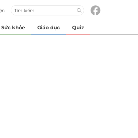
iện
Sức khỏe
Giáo dục
Quiz