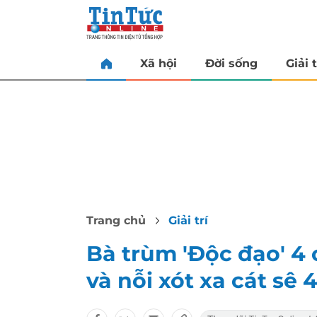
Xã hội
Đời sống
Giải t
Trang chủ
Giải trí
Bà trùm 'Độc đạo' 4 
và nỗi xót xa cát sê