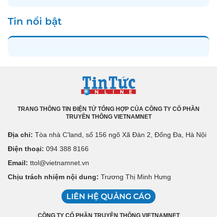
Tin nổi bật
TRANG THÔNG TIN ĐIỆN TỬ TỔNG HỢP CỦA CÔNG TY CỔ PHẦN
TRUYỀN THÔNG VIETNAMNET
Địa chỉ:
Tòa nhà C’land, số 156 ngõ Xã Đàn 2, Đống Đa, Hà Nội
Điện thoại:
094 388 8166
Email:
ttol@vietnamnet.vn
Chịu trách nhiệm nội dung:
Trương Thị Minh Hưng
LIÊN HỆ QUẢNG CÁO
CÔNG TY CỔ PHẦN TRUYỀN THÔNG VIETNAMNET