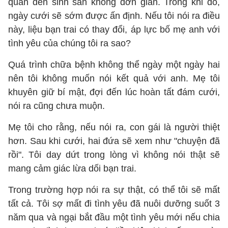
quan đến sinh sản không đơn giản. Trong khi đó,
ngày cưới sẽ sớm được ấn định. Nếu tôi nói ra điều
này, liệu bạn trai có thay đổi, áp lực bố mẹ anh với
tình yêu của chúng tôi ra sao?
Quá trình chữa bệnh không thể ngày một ngày hai
nên tôi không muốn nói kết quả với anh. Mẹ tôi
khuyên giữ bí mật, đợi đến lúc hoàn tất đám cưới,
nói ra cũng chưa muộn.
Mẹ tôi cho rằng, nếu nói ra, con gái là người thiệt
hơn. Sau khi cưới, hai đứa sẽ xem như "chuyện đã
rồi". Tôi day dứt trong lòng vì không nói thật sẽ
mang cảm giác lừa dối bạn trai.
Trong trường hợp nói ra sự thật, có thể tôi sẽ mất
tất cả. Tôi sợ mất đi tình yêu đã nuôi dưỡng suốt 3
năm qua và ngại bắt đầu một tình yêu mới nếu chia