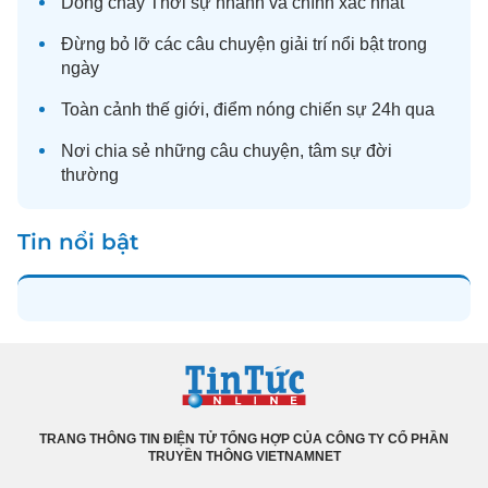
Dòng chảy
Thời sự
nhanh và chính xác nhất
Đừng bỏ lỡ các câu chuyện
giải trí
nổi bật trong
ngày
Toàn cảnh
thế giới
, điểm nóng chiến sự 24h qua
Nơi chia sẻ những câu chuyện,
tâm sự
đời
thường
Tin nổi bật
TRANG THÔNG TIN ĐIỆN TỬ TỔNG HỢP CỦA CÔNG TY CỔ PHẦN
TRUYỀN THÔNG VIETNAMNET