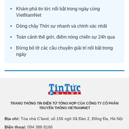
Khám phá
tin tức
nổi bật trong ngày cùng
VietNamNet
Dòng chảy
Thời sự
nhanh và chính xác nhất
Toàn cảnh
thế giới
, điểm nóng chiến sự 24h qua
Đừng bỏ lỡ các câu chuyện
giải trí
nổi bật trong
ngày
TRANG THÔNG TIN ĐIỆN TỬ TỔNG HỢP CỦA CÔNG TY CỔ PHẦN
TRUYỀN THÔNG VIETNAMNET
Địa chỉ:
Tòa nhà C’land, số 156 ngõ Xã Đàn 2, Đống Đa, Hà Nội
Điện thoại:
094 388 8166