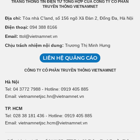
TRANG THÔNG TIN ĐIỆN TỬ TỔNG HỢP CỦA CÔNG TY CỔ PHẦN
TRUYỀN THÔNG VIETNAMNET
Địa chỉ:
Tòa nhà C’land, số 156 ngõ Xã Đàn 2, Đống Đa, Hà Nội
Điện thoại:
094 388 8166
Email:
ttol@vietnamnet.vn
Chịu trách nhiệm nội dung:
Trương Thị Minh Hưng
LIÊN HỆ QUẢNG CÁO
CÔNG TY CỔ PHẦN TRUYỀN THÔNG VIETNAMNET
Hà Nội
Tel: 04 3772 7988 - Hotline: 0919 405 885
Email: vietnamnetjsc.hn@vietnamnet.vn
TP. HCM
Tel: 028 38 181 436 - Hotline: 0919 405 885
Email: vietnamnetjsc.hcm@vietnamnet.vn