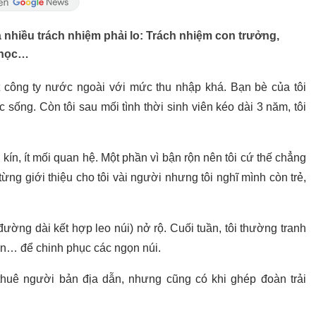
uá nhiều trách nhiệm phải lo: Trách nhiệm con trưởng,
n học…
 công ty nước ngoài với mức thu nhập khá. Bạn bè của tôi
 sống. Còn tôi sau mối tình thời sinh viên kéo dài 3 năm, tôi
kín, ít mối quan hệ. Một phần vì bận rộn nên tôi cứ thế chẳng
g giới thiệu cho tôi vài người nhưng tôi nghĩ mình còn trẻ,
ường dài kết hợp leo núi) nở rộ. Cuối tuần, tôi thường tranh
ên… để chinh phục các ngọn núi.
 thuê người bản địa dẫn, nhưng cũng có khi ghép đoàn trải