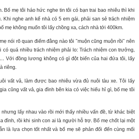
h. Bố mẹ tôi háo hức nghe tin tôi có bạn trai bao nhiêu thì khi
êu. Khi nghe anh kể nhà có 5 em gái, phải san sẻ trách nhiệm
 bố mẹ không muốn tôi lấy chồng xa, cách nhà tới 400km.
bố mẹ nói rõ quan điểm đằng nào tôi "muộn cũng muộn rồi" nên
ời có quá nhiều trách nhiệm phải lo: Trách nhiệm con trưởng,
… Với đồng lương không có gì đột biến của hai đứa tôi, lấy
à riêng.
uôi vất vả, làm được bao nhiêu vừa đủ nuôi tàu xe. Tôi lấy
a cũng vất vả, gia đình bên kia có việc hiếu hỉ gì, bố mẹ tôi
 nhưng lấy nhau vào rồi mới thấy nhiều vấn đề, từ khác biệt
 đình, rồi khi sinh con ai là người hỗ trợ. Bố mẹ chốt lại một
vẫn là lựa chọn tốt nhất và bố mẹ sẽ phản đối đến cùng mối