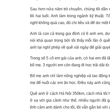
Sau hơn nửa năm trò chuyện, chúng tôi dần n
tôi hai tuổi. Anh làm trong ngành kỹ thuật.
nghĩ không quá cao, đủ chi tiêu và để dư một 
Anh là con cả trong gia đình có 6 anh em, dư
nói khá quan trọng bởi tôi thấy mỗi lần ở quê
anh lại nghỉ phép về quê vài ngày để giải quyế
Trong số 5 cô em gái của anh, có hai em đã lậ
bố mẹ. 3 người em còn đang đi học trải dải từ
Bố mẹ anh chỉ làm nông nghiệp và lao động tự
mẹ để nuôi các em ăn học. Điều này anh cũng k
Quê anh ở cách Hà Nội 350km, cách nhà tôi hơ
ở xa với gia cảnh như thế, nhiều người đã 
tình cảm anh dành cho tôi, tôi vẫn gắn bó vớ