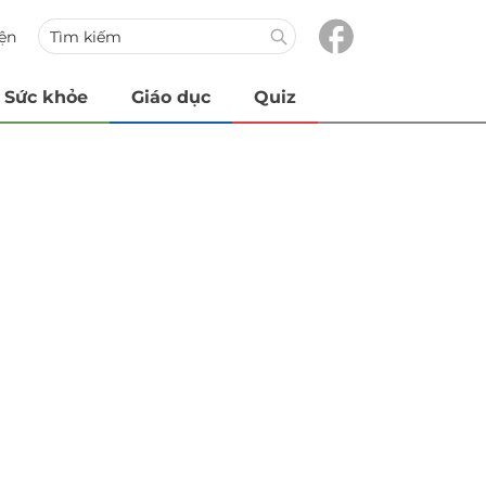
iện
Sức khỏe
Giáo dục
Quiz