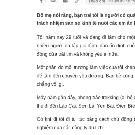
Bố mẹ nói rằng, bạn trai tôi là người có q
trách nhiệm san sẻ kinh tế nuôi các em ă
Tôi năm nay 29 tuổi và đang đi làm cho một
nhiều người đã lập gia đình, dần ổn định cuộc
đóng cửa trái tim và không yêu ai nữa.
Một phần do môi trường làm việc của tôi khép 
để tâm đến chuyện yêu đương. Bạn bè cũng từn
chẳng vội gì.
Mấy năm gần đây, phong trào trekking (đi bộ đ
thủ đi đến Lào Cai, Sơn La, Yên Bái, Điện Bi
Có khi đi tôi đi tự túc bằng cách chủ động
nghiệm qua các công ty du lịch.