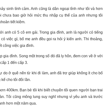
ảy sinh tình cảm. Anh cũng là dân ngoại tỉnh như tôi và hơn
 Tôi chưa bao giờ hỏi mức thu nhập cụ thể của anh nhưng tôi
khoản tiết kiệm.
ới anh có 5 cô em gái. Trong gia đình, anh là người có tiếng
 có việc gì, bố mẹ anh đều gọi ra hỏi ý kiến anh. Thi thoảng,
t công việc gia đình.
p gia đình. Song một trong số đó đã ly hôn, đem con về ở với
 cấp 1 đến cấp 3.
 do ở quê nên từ khi đi làm, anh đã trợ giúp không ít cho bố
ể cho tôi đôi lần.
n 400km. Bạn bè tôi khi biết chuyện tôi quen người bạn trai
gàn. Tôi cũng mông lung suy nghĩ nhưng vì yêu anh và trước
i anh hơn một năm qua.