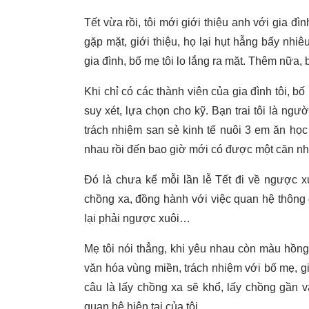
Tết vừa rồi, tôi mới giới thiệu anh với gia đìn
gặp mặt, giới thiệu, họ lại hụt hẫng bấy nhi
gia đình, bố mẹ tôi lo lắng ra mặt. Thêm nữa,
Khi chỉ có các thành viên của gia đình tôi, 
suy xét, lựa chọn cho kỹ. Bạn trai tôi là ngư
trách nhiệm san sẻ kinh tế nuôi 3 em ăn học
nhau rồi đến bao giờ mới có được một căn nh
Đó là chưa kể mỗi lần lễ Tết đi về ngược x
chồng xa, đồng hành với việc quan hệ thông gi
lại phải ngược xuôi…
Mẹ tôi nói thẳng, khi yêu nhau còn màu hồng
văn hóa vùng miền, trách nhiệm với bố mẹ, gia
câu là lấy chồng xa sẽ khổ, lấy chồng gần 
quan hệ hiện tại của tôi.