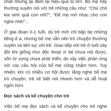
nhất nhưng lại đem lại hiệu quả to lớn. Bố mẹ hãy
thường xuyên nói với trẻ những câu như: “Chú chó
kia xinh quá con nhỉ?”, “Để mẹ mở nhạc cho con
nghe nhé!”...
Ở giai đoạn 0-1 tuổi, dù trẻ mới chỉ bập bẹ những
tiếng ê a, nhưng bố mẹ vẫn nên trò chuyện thường
xuyên và liên tục với trẻ. Giao tiếp với trẻ ở tuổi này
đôi khi giống như độc thoại vì bé chưa nói được,
vốn từ vựng chưa phát triển, do vậy việc phản ứng
với các câu hỏi của bố mẹ cũng chậm hơn. Tuy
nhiên, khi có nhiều cơ hội được lắng nghe bố mẹ
trò chuyện, trẻ sẽ biết nói nhanh hơn và dễ hoạt
ngôn hơn.
Đọc sách và kể chuyện cho trẻ
Việc bố mẹ đọc sách và kể chuyện cho trẻ nghe