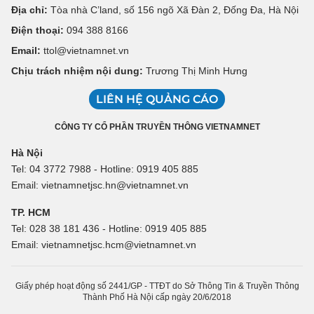
Địa chỉ:
Tòa nhà C’land, số 156 ngõ Xã Đàn 2, Đống Đa, Hà Nội
Điện thoại:
094 388 8166
Email:
ttol@vietnamnet.vn
Chịu trách nhiệm nội dung:
Trương Thị Minh Hưng
LIÊN HỆ QUẢNG CÁO
CÔNG TY CỔ PHẦN TRUYỀN THÔNG VIETNAMNET
Hà Nội
Tel: 04 3772 7988 - Hotline: 0919 405 885
Email: vietnamnetjsc.hn@vietnamnet.vn
TP. HCM
Tel: 028 38 181 436 - Hotline: 0919 405 885
Email: vietnamnetjsc.hcm@vietnamnet.vn
Giấy phép hoạt động số 2441/GP - TTĐT do Sở Thông Tin & Truyền Thông
Thành Phố Hà Nội cấp ngày 20/6/2018