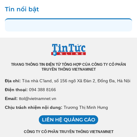
Tin nổi bật
TRANG THÔNG TIN ĐIỆN TỬ TỔNG HỢP CỦA CÔNG TY CỔ PHẦN
TRUYỀN THÔNG VIETNAMNET
Địa chỉ:
Tòa nhà C’land, số 156 ngõ Xã Đàn 2, Đống Đa, Hà Nội
Điện thoại:
094 388 8166
Email:
ttol@vietnamnet.vn
Chịu trách nhiệm nội dung:
Trương Thị Minh Hưng
LIÊN HỆ QUẢNG CÁO
CÔNG TY CỔ PHẦN TRUYỀN THÔNG VIETNAMNET