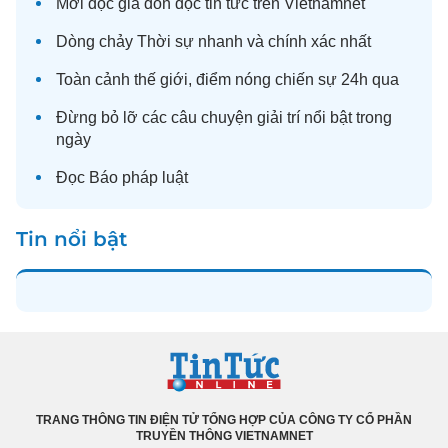
Mời độc giả đón đọc
tin tức
trên Vietnamnet
Dòng chảy
Thời sự
nhanh và chính xác nhất
Toàn cảnh
thế giới
, điểm nóng chiến sự 24h qua
Đừng bỏ lỡ các câu chuyện
giải trí
nổi bật trong
ngày
Đọc
Báo pháp luật
Tin nổi bật
TRANG THÔNG TIN ĐIỆN TỬ TỔNG HỢP CỦA CÔNG TY CỔ PHẦN
TRUYỀN THÔNG VIETNAMNET