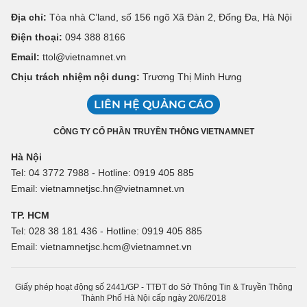
Địa chỉ:
Tòa nhà C’land, số 156 ngõ Xã Đàn 2, Đống Đa, Hà Nội
Điện thoại:
094 388 8166
Email:
ttol@vietnamnet.vn
Chịu trách nhiệm nội dung:
Trương Thị Minh Hưng
LIÊN HỆ QUẢNG CÁO
CÔNG TY CỔ PHẦN TRUYỀN THÔNG VIETNAMNET
Hà Nội
Tel: 04 3772 7988 - Hotline: 0919 405 885
Email: vietnamnetjsc.hn@vietnamnet.vn
TP. HCM
Tel: 028 38 181 436 - Hotline: 0919 405 885
Email: vietnamnetjsc.hcm@vietnamnet.vn
Giấy phép hoạt động số 2441/GP - TTĐT do Sở Thông Tin & Truyền Thông
Thành Phố Hà Nội cấp ngày 20/6/2018