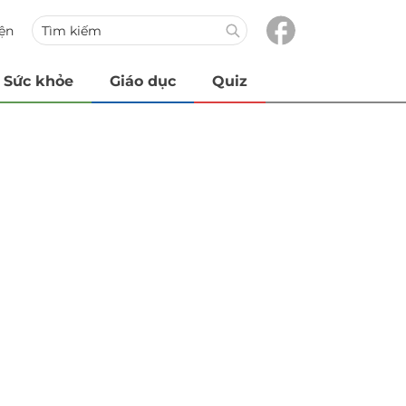
iện
Sức khỏe
Giáo dục
Quiz