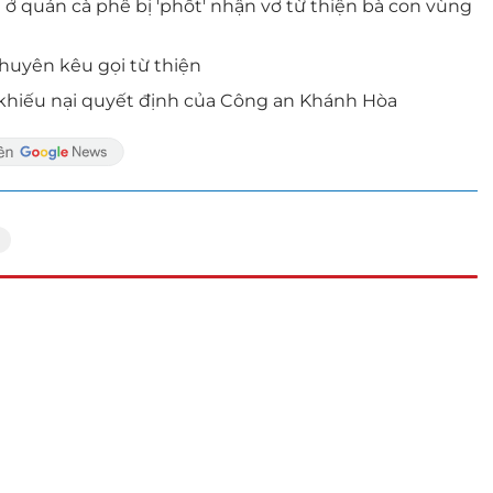
 ở quán cà phê bị 'phốt' nhận vơ từ thiện bà con vùng
huyên kêu gọi từ thiện
 khiếu nại quyết định của Công an Khánh Hòa