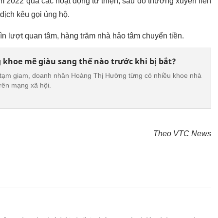
m 2022 qua các hoạt động từ thiện, sau đó thường xuyên liên
dịch kêu gọi ủng hộ.
ìn lượt quan tâm, hàng trăm nhà hảo tâm chuyển tiền.
khoe mẽ giàu sang thế nào trước khi bị bắt?
ắt tạm giam, doanh nhân Hoàng Thị Hường từng có nhiều khoe nhà
trên mạng xã hội.
Theo VTC News