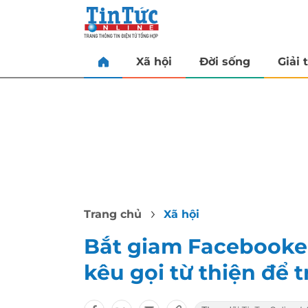
Xã hội
Đời sống
Giải t
Trang chủ
Xã hội
Bắt giam Facebooker
kêu gọi từ thiện để t