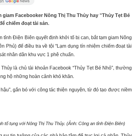
tạm giam Facebooker Nông Thị Thu Thủy hay “Thủy Tẹt Bé
để chiếm đoạt tài sản.
 tỉnh Điện Biên quyết định khởi tố bị can, bắt tạm giam Nông
ên Phủ) để điều tra về tội “Lạm dụng tín nhiệm chiếm đoạt tài
 sát nhân dân khu vực 1 phê chuẩn.
u Thủy là chủ tài khoản Facebook “Thủy Tẹt Bé Nhỏ”, thường
i ủng hộ những hoàn cảnh khó khăn.
ậu”, gắn bó với công tác thiện nguyện, từ đó tạo được niềm
nh tố tụng với Nông Thị Thu Thủy. (Ảnh: Công an tỉnh Điện Biên)
 sự tin tưởng của các nhà hảo tâm để trục lợi cá nhân. Thủy