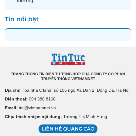
thường
Tin nổi bật
TRANG THÔNG TIN ĐIỆN TỬ TỔNG HỢP CỦA CÔNG TY CỔ PHẦN
TRUYỀN THÔNG VIETNAMNET
Địa chỉ:
Tòa nhà C’land, số 156 ngõ Xã Đàn 2, Đống Đa, Hà Nội
Điện thoại:
094 388 8166
Email:
ttol@vietnamnet.vn
Chịu trách nhiệm nội dung:
Trương Thị Minh Hưng
LIÊN HỆ QUẢNG CÁO